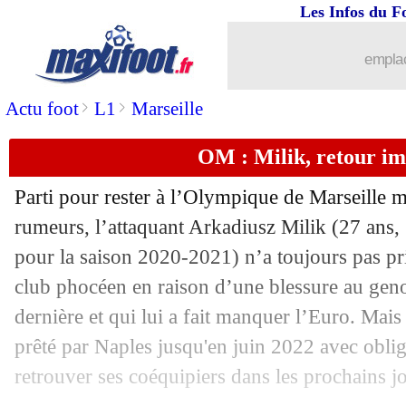
Les Infos du F
26/07
OM
: Ünder et la tactique de Sampaol
emplac
26/07
Roma
: une autre piste en L1 pour Ols
>
>
Actu foot
L1
Marseille
26/07
Suisse
: Shaqiri et le secret face aux B
OM : Milik, retour im
26/07
Ballon d'Or
: Yoka fracasse Messi !
Parti pour rester à l’Olympique de Marseille 
26/07
OM
: Luan Peres ne voulait pas reven
rumeurs, l’attaquant Arkadiusz Milik (27 ans,
pour la saison 2020-2021) n’a toujours pas pri
26/07
Lille
: au tour de Sels et Rico !
club phocéen en raison d’une blessure au gen
dernière et qui lui a fait manquer l’Euro. Mais 
26/07
Troyes
: un gros effort pour un ex-Sté
prêté par Naples jusqu'en juin 2022 avec oblig
retrouver ses coéquipiers dans les prochains jo
26/07
OM
: Tottenham dans le coup pour Ca