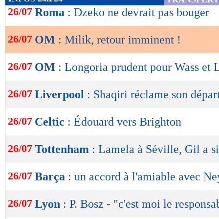
de
26/07
Roma
: Dzeko ne devrait pas bouger
lecture
26/07
OM
: Milik, retour imminent !
OK
26/07
OM
: Longoria prudent pour Wass et L
26/07
Liverpool
: Shaqiri réclame son départ
26/07
Celtic
: Édouard vers Brighton
26/07
Tottenham
: Lamela à Séville, Gil a si
26/07
Barça
: un accord à l'amiable avec N
26/07
Lyon
: P. Bosz - "c'est moi le responsa