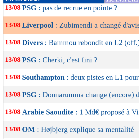
de
13/08
PSG
: pas de recrue en pointe ?
lecture
13/08
Liverpool
: Zubimendi a changé d'avi
OK
13/08
Divers
: Bammou rebondit en L2 (off.
13/08
PSG
: Cherki, c'est fini ?
13/08
Southampton
: deux pistes en L1 pou
13/08
PSG
: Donnarumma change (encore) 
13/08
Arabie Saoudite
: 1 Md€ proposé à Vi
13/08
OM
: Højbjerg explique sa mentalité