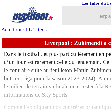
Les Infos du F
13/08
Ajax
: Ramsdale pour remplacer Rulli
emplac
13/08
Atletico
: discussions entamées avec 
>
>
Actu foot
PL
Reds
13/08
Bayern
: Doué au PSG, Gnabry conser
Liverpool : Zubimendi a c
13/08
Côme
: un mois d'absence pour Varan
Dans le football, et plus particulièrement en pé
13/08
Lens
: un jeune Bordelais arrive (offic
d’un jour est rarement celle du lendemain. Ce 
le contraire suite au feuilleton Martin
Zubimen
13/08
Bordeaux
: le club va saisir le CNOSF
buts en Liga pour la saison 2023-2024). Anno
le milieu de terrain va finalement rester à la R
13/08
Leipzig
: Nusa, c'est signé (off.)
informations de Sky Sports.
13/08
PSG
: Coman toujours envisagé, malg
Comme l’expliquent nos confrères britanniques