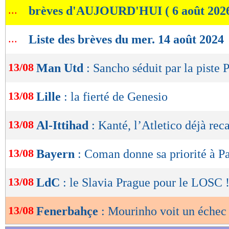
...
brèves d'AUJOURD'HUI ( 6 août 202
de
lecture
...
Liste des brèves du mer. 14 août 2024
OK
13/08
Man Utd
: Sancho séduit par la piste 
13/08
Lille
: la fierté de Genesio
13/08
Al-Ittihad
: Kanté, l’Atletico déjà rec
13/08
Bayern
: Coman donne sa priorité à Pa
13/08
LdC
: le Slavia Prague pour le LOSC 
13/08
Fenerbahçe
: Mourinho voit un échec 