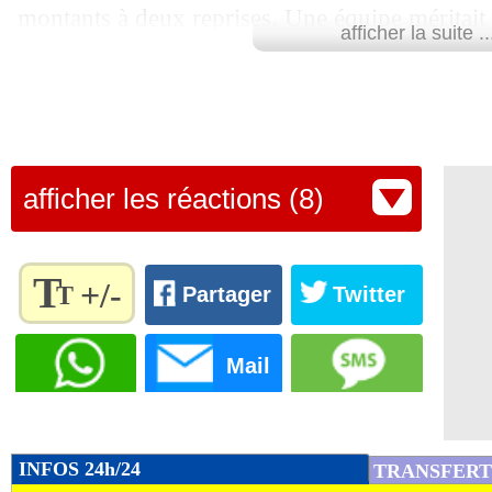
montants à deux reprises. Une équipe méritait 
afficher la suite ..
équipe s'est qualifiée", a commenté le technici
médias.
Pour rappel, Fenerbahçe est désormais revers
saison 2024-2025.
afficher les réactions (8)
Lu 27.829 fois
- Damien Da Silva 
T
+/-
T
Partager
Twitter
Règlez la
taille du
Mail
texte
pour
l'adapter
à vos
INFOS 24h/24
TRANSFERT
préférences