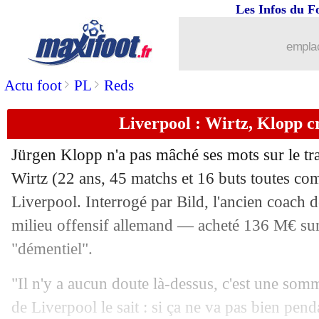
Les Infos du F
emplac
>
>
Actu foot
PL
Reds
Liverpool : Wirtz, Klopp cr
Jürgen Klopp n'a pas mâché ses mots sur le tr
Wirtz
(22 ans, 45 matchs et 16 buts toutes comp
Liverpool. Interrogé par Bild, l'ancien coach d
milieu offensif allemand — acheté 136 M€ sur
"démentiel".
"Il n'y a aucun doute là-dessus, c'est une som
de Liverpool le sait : si ça ne va pas bien pen