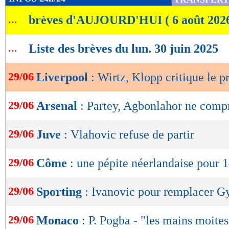
de
...
brèves d'AUJOURD'HUI ( 6 août 202
lecture
OK
...
Liste des brèves du lun. 30 juin 2025
29/06
Liverpool
: Wirtz, Klopp critique le p
29/06
Arsenal
: Partey, Agbonlahor ne comp
29/06
Juve
: Vlahovic refuse de partir
29/06
Côme
: une pépite néerlandaise pour 
29/06
Sporting
: Ivanovic pour remplacer G
29/06
Monaco
: P. Pogba - "les mains moites