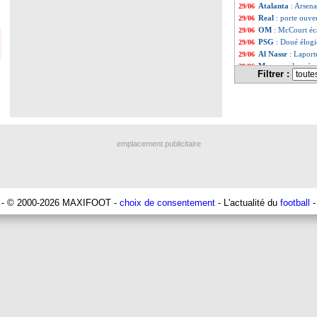
Atalanta
: Arsen
29/06
Real
: porte ouve
29/06
OM
: McCourt éca
29/06
PSG
: Doué élog
29/06
Al Nassr
: Laport
29/06
Monaco
: le pré
29/06
Filtrer :
Lyon
: Neom pens
29/06
Chelsea
: Maresc
29/06
PSG
: L. Enrique 
29/06
Chelsea
: accord
29/06
CdM Clubs
: Che
29/06
Liste des brèv
...
emplacement publicitaire
Liste des brèv
...
- © 2000-2026 MAXIFOOT -
choix de consentement
- L'actualité du
football
-