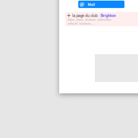
Mail
la page du club :
Brighton
bilan, stats, réultats, calendrier,
effectif, tranferts, ...