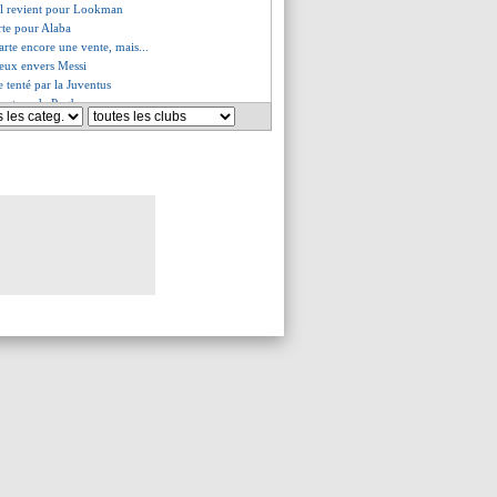
al revient pour Lookman
rte pour Alaba
rte encore une vente, mais...
ieux envers Messi
e tenté par la Juventus
parateur de Pogba rassure
e aussi à Tolisso
a dénonce "une blague"
- "si on veut stopper Messi..."
 avec Dortmund pour Gittens
lsea vient à bout de Benfica
es du sam. 28 juin 2025
es du ven. 27 juin 2025