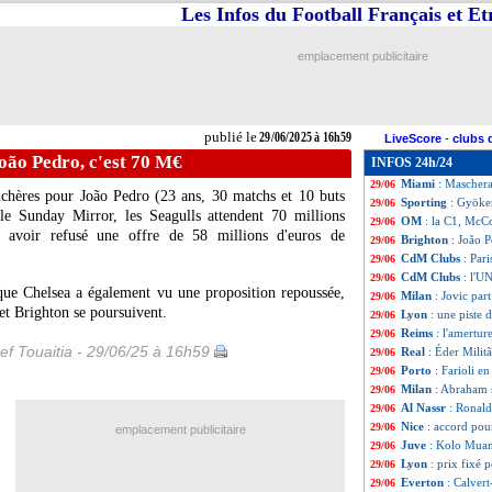
Les Infos du Football Français et E
CdM Clubs
: le Q
29/06
Bayern
: Woltema
29/06
Arsenal
: une pr
29/06
emplacement publicitaire
OM
: Ounahi dit
29/06
VIDEOS
: CSC p
29/06
VIDEO
: le doub
29/06
Brentford
: 25 M
29/06
publié le
29/06/2025 à 16h59
LiveScore
-
clubs 
VIDEO
: João Ne
29/06
oão Pedro, c'est 70 M€
INFOS 24h/24
Atletico
: Reinil
29/06
Miami
: Maschera
29/06
nchères pour João
Pedro
(23 ans, 30 matchs et 10 buts
Sporting
: Gyöker
29/06
 le Sunday Mirror, les Seagulls attendent 70 millions
OM
: la C1, McCo
29/06
rès avoir refusé une offre de 58 millions d'euros de
Brighton
: João 
29/06
CdM Clubs
: Par
29/06
CdM Clubs
: l'U
29/06
ue Chelsea a également vu une proposition repoussée,
Milan
: Jovic part
29/06
 et Brighton se poursuivent.
Lyon
: une piste 
29/06
Reims
: l'amertu
29/06
ef Touaitia - 29/06/25 à 16h59
Real
: Éder Militã
29/06
Porto
: Farioli e
29/06
Milan
: Abraham s
29/06
Al Nassr
: Ronald
29/06
Nice
: accord pou
29/06
emplacement publicitaire
Juve
: Kolo Muani
29/06
Lyon
: prix fixé 
29/06
Everton
: Calvert
29/06