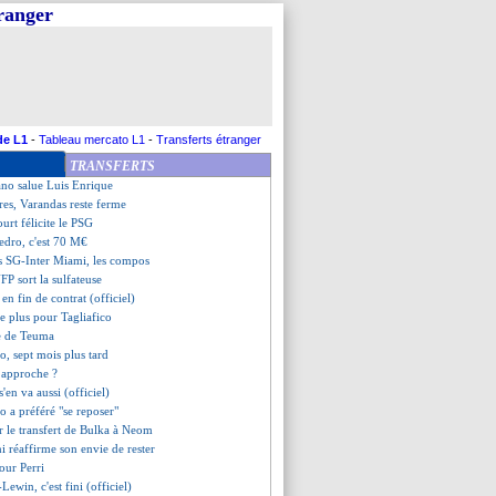
tranger
atar vise l'édition 2029
de, Tah et Laimer s'expriment
emière offre pour Mosquera
 non au Spartak
our Aviles, Hakimi pour le 4-0
lé pour João Neves !
€ pour un talent néerlandais ?
de L1
-
Tableau mercato L1
-
Transferts étranger
ves lance le PSG !
TRANSFERTS
do vers Sunderland ?
no salue Luis Enrique
es, Varandas reste ferme
urt félicite le PSG
Pedro, c'est 70 M€
is SG-Inter Miami, les compos
NFP sort la sulfateuse
 en fin de contrat (officiel)
de plus pour Tagliafico
re de Teuma
o, sept mois plus tard
n approche ?
'en va aussi (officiel)
o a préféré "se reposer"
r le transfert de Bulka à Neom
 réaffirme son envie de rester
pour Perri
-Lewin, c'est fini (officiel)