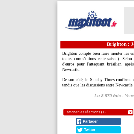
Brighton : J
Brighton compte bien faire monter les e
toutes compétitions cette saison). Selon
d'euros pour l'attaquant brésilien, ap
Newcastle.
De son côté, le Sunday Times confirme q
tandis que les discussions entre Newcastle
Lu 8.870 fois
- Youc
afficher les réactions (1)
Partager
Twitter