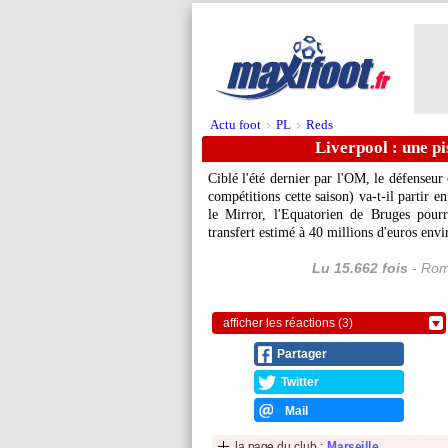
Actu foot
PL
Reds
>
>
Liverpool : une pi
Ciblé l'été dernier par l'OM, le défenseur
compétitions cette saison) va-t-il partir 
le Mirror, l'Equatorien de Bruges pourr
transfert estimé à 40 millions d'euros env
Lu 15.662 fois
- Rom
afficher les réactions (3)
Partager
Twitter
Mail
la page du club :
Marseille