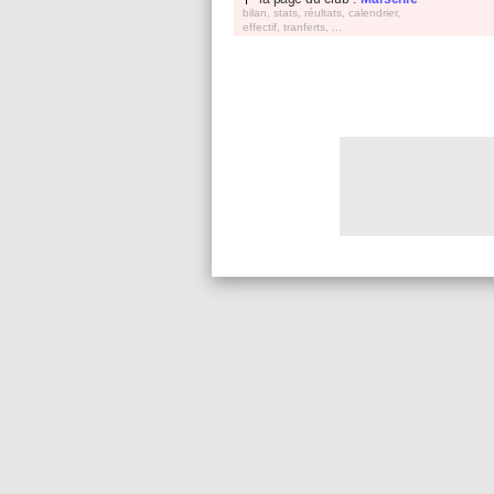
bilan, stats, réultats, calendrier,
effectif, tranferts, ...