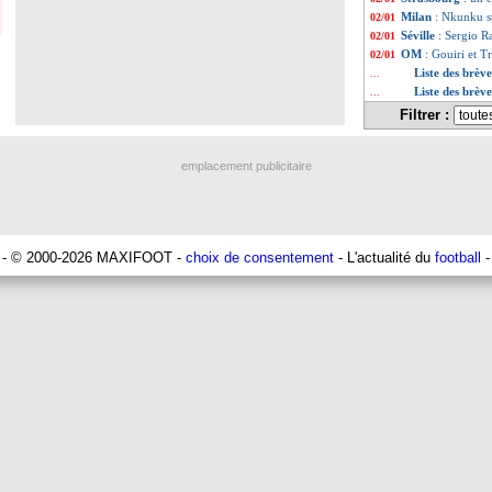
Milan
: Nkunku s
02/01
Séville
: Sergio R
02/01
OM
: Gouiri et T
02/01
Liste des brèv
...
Liste des brèv
...
Filtrer :
emplacement publicitaire
- © 2000-2026 MAXIFOOT -
choix de consentement
- L'actualité du
football
-