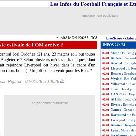
Palace
: un achat
02/01
Les Infos du Football Français et E
Inter
: Carboni v
02/01
Chelsea
: West Ha
02/01
emplacement publicitaire
PSG
: Campos re
02/01
Sénégal
: un com
02/01
Nottingham
: Ka
02/01
OM
: Gouiri et T
02/01
publié le
02/01/2026 à 10h36
Strasbourg
: Ros
02/01
LiveScore
-
clubs 
Lyon
: Endrick s
02/01
ste estivale de l'OM arrive ?
INFOS 24h/24
Metz
: Dos Santo
02/01
Milan
: Füllkrug 
02/01
 central Joel
Ordoñez
(21 ans, 23 matchs et 1 but toutes
Athletic
: Valverd
02/01
en Angleterre ? Selon plusieurs médias britanniques, dont
Arsenal
: Carrag
02/01
ait rejoindre Liverpool cet hiver dans le cadre d'un
Liverpool
: la R
02/01
iron (hors bonus). Un joli coup à venir pour les Reds ?
Rennes
: Grønbae
02/01
Wydad
: Ben Yed
02/01
ain Rigaux - 02/01/26 à 10h36
Villarreal
: un ai
02/01
Juve
: David pour
02/01
CAN 2025
: l'éq
02/01
Al Hilal
: João Ca
02/01
emplacement publicitaire
Divers
: Benteke r
02/01
Nantes
: Ganago e
02/01
Dortmund
: le B
02/01
Liverpool
: une p
02/01
Atletico
: Raspad
02/01
Lyon
: Mata a déj
02/01
Strasbourg
: un 
02/01