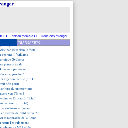
 record avec Johnson (off.)
tranger
a retourner en Argentine
m tente le coup pour Sterling
nd hommage au football africain
muniqué pour défendre Thiaw
limuendo en route pour Francfort
raoré bien aptes, Medina aussi
enior flou sur son avenir
de L1
-
Tableau mercato L1
-
Transferts étranger
era absent contre Monaco
TRANSFERTS
s, son agent donne des nouvelles
prêté par West Ham (officiel)
e reprend I. Williams
her pique Gyökeres
oma pense à Salah
k ne veut pas revenir
der en approche ?
lier argentin recruté (off.)
rait déjà partir
uipe type du premier tour
ncelo vers l'Inter ?
ejoint les Émirats (officiel)
st de retour (officiel)
arça s'intéresse à Ryerson
iste estivale de l'OM arrive ?
ori se rapproche de la Roma
à repris l'entraînement
entraîneur de MLS ciblé