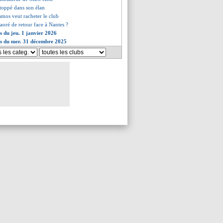
toppé dans son élan
amos veut racheter le club
raoré de retour face à Nantes ?
es du jeu. 1 janvier 2026
es du mer. 31 décembre 2025