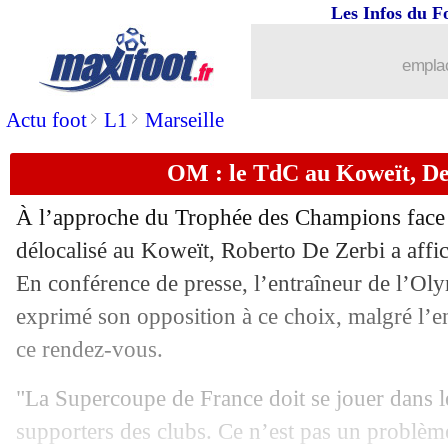
Les Infos du F
emplac
>
>
Actu foot
L1
Marseille
...
brèves d'AUJOURD'HUI ( 9 août 202
OM : le TdC au Koweït, De
...
Liste des brèves du sam. 3 janvier 202
À l’approche du Trophée des Champions face 
02/01
TFC
: des nouvelles de Sidibé
délocalisé au Koweït, Roberto De Zerbi a affich
En conférence de presse, l’entraîneur de l’Ol
02/01
TFC
: Cresswell regrette le rouge d'
exprimé son opposition à ce choix, malgré l’en
ce rendez-vous.
02/01
Lens
: A. Thomasson - "rester humble
"La Supercoupe de France doit se jouer dans l
02/01
Lens
: Saïd ne boude pas son plaisir
supporters des clubs. Ce n’est pas un problèm