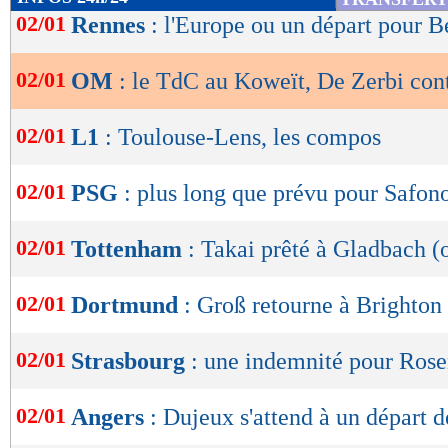
de
02/01
Rennes
: l'Europe ou un départ pour 
lecture
02/01
OM
: le TdC au Koweït, De Zerbi con
OK
02/01
L1
: Toulouse-Lens, les compos
02/01
PSG
: plus long que prévu pour Safon
02/01
Tottenham
: Takai prêté à Gladbach (o
02/01
Dortmund
: Groß retourne à Brighton 
02/01
Strasbourg
: une indemnité pour Rose
02/01
Angers
: Dujeux s'attend à un départ d