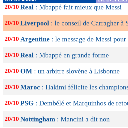
de
20/10
Real
: Mbappé fait mieux que Messi
lecture
20/10
Liverpool
: le conseil de Carragher à 
OK
20/10
Argentine
: le message de Messi pour
20/10
Real
: Mbappé en grande forme
20/10
OM
: un arbitre slovène à Lisbonne
20/10
Maroc
: Hakimi félicite les champio
20/10
PSG
: Dembélé et Marquinhos de reto
20/10
Nottingham
: Mancini a dit non