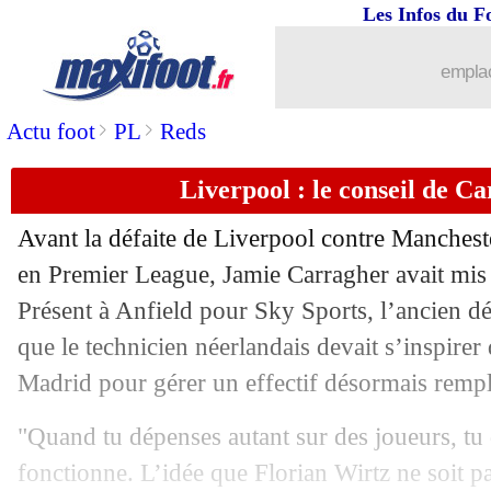
Les Infos du F
20/10
Liverpool
: Rooney préfère Ekitike
emplac
20/10
PSG
: Chevalier, le rappel de Luis En
>
>
Actu foot
PL
Reds
20/10
Juve
: Rugani jusqu'en 2028 (officiel)
Liverpool : le conseil de Ca
20/10
Espagne
: sélectionneur, Arteta reste f
Avant la défaite de Liverpool contre Manches
20/10
Juve
: trois noms pour l'après-Tudor
en Premier League, Jamie Carragher avait mis 
Présent à Anfield pour Sky Sports, l’ancien d
20/10
Real
: Alexander-Arnold apte contre l
que le technicien néerlandais devait s’inspirer
Madrid pour gérer un effectif désormais rempli
20/10
Man City
: Guardiola prudent avec Ro
"Quand tu dépenses autant sur des joueurs, tu 
20/10
Man City
: Paquetá retenu par West 
fonctionne. L’idée que Florian Wirtz ne soit pas