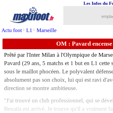
Les Infos du F
20/10
Rennes
: une piste pour remplacer Be
emplac
20/10
Man City
: Guardiola conseille Cherk
>
>
Actu foot
L1
Marseille
20/10
PSG
: ça avance bien avec Pacho
OM : Pavard encense
20/10
OM
: Maupay restera au placard
Prêté par l'Inter Milan à l'Olympique de Marsei
20/10
PSG
: Zaïre-Emery remercie Luis Enr
Pavard
(29 ans, 5 matchs et 1 but en L1 cette s
sous le maillot phocéen. Le polyvalent défense
20/10
Liverpool
: Rooney préfère Ekitike
absolument pas son choix, lui qui est ravi d'av
direction se montre ambitieuse.
20/10
PSG
: Chevalier, le rappel de Luis En
"J'ai trouvé un club professionnel, qui se dé
20/10
Juve
: Rugani jusqu'en 2028 (officiel)
Benatia est arrivé. Je trouve qu'il a vraiment fa