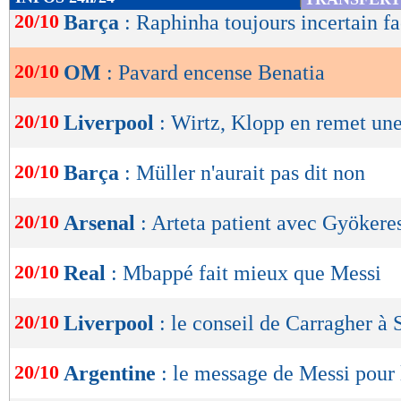
de
20/10
Barça
: Raphinha toujours incertain f
lecture
20/10
OM
: Pavard encense Benatia
OK
20/10
Liverpool
: Wirtz, Klopp en remet un
20/10
Barça
: Müller n'aurait pas dit non
20/10
Arsenal
: Arteta patient avec Gyökere
20/10
Real
: Mbappé fait mieux que Messi
20/10
Liverpool
: le conseil de Carragher à 
20/10
Argentine
: le message de Messi pour