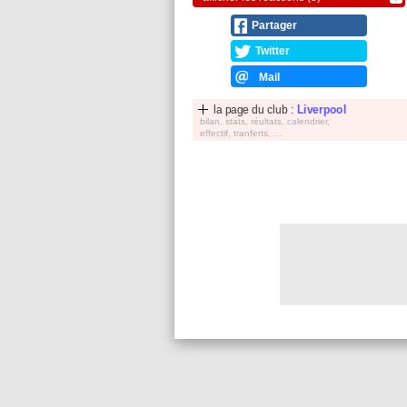
Partager
Twitter
Mail
la page du club :
Liverpool
bilan, stats, réultats, calendrier,
effectif, tranferts, ...