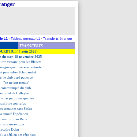
tranger
de L1
-
Tableau mercato L1
-
Transferts étranger
TRANSFERTS
OURD'HUI ( 7 août 2026)
ves du mar. 18 novembre 2025
ourte victoire pour les Bleuets
lemagne qualifiée avec autorité !
font peur selon Tchouaméni
é, le club perd patience
- "on ne sait jamais"
e communiqué du club
 au point de Gallagher
'a pas perdu ses qualités
confirme son refus
urs semaines sans Sesko
a annulé l'opération
 veut finir au Betis
fait son mea-culpa
 recadre Doku
li a déjà eu des réponses