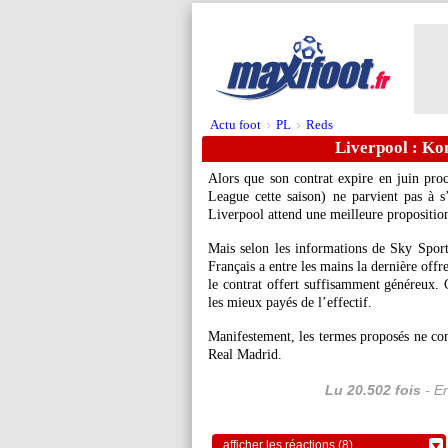
Actu foot
PL
Reds
>
>
Liverpool : Kon
Alors que son contrat expire en juin pro
League cette saison) ne parvient pas à s
Liverpool attend une meilleure propositio
Mais selon les informations de Sky Sport
Français a entre les mains la dernière off
le contrat offert suffisamment généreux. C
les mieux payés de l’effectif.
Manifestement, les termes proposés ne con
Real Madrid.
Lu 20.502 fois
- Er
afficher les réactions (8)