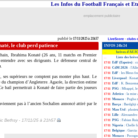
Les Infos du Football Français et E
emplacement publicitaire
publié le
17/11/2025 à 21h57
LiveScore
-
clubs 
até, le club perd patience
INFOS 24h/24
brèves d'AUJ
...
chain,
Ibrahima Konaté
(26 ans, 11 matchs en Premier
Liste des brè
...
’entendre avec ses dirigeants. Le défenseur central de
EdF (Espoirs)
: c
17/11
n.
CdM 2026
: l'Al
17/11
EdF
: les Bleus 
17/11
, ses supérieurs ne comptent pas monter plus haut. Le
Liverpool
: Konat
17/11
re du champion d’Angleterre. Agacée, la direction estime
EdF
: K. Benzema 
17/11
e bail permettrait à Konaté de faire partie des joueurs
PSG
: Mbappé, l
17/11
Atletico
: la mise
17/11
Monaco
: Pogba n
17/11
viennent pas à l’ancien Sochalien annoncé attiré par le
Barça
: Bardghji 
17/11
Man Utd
: plusie
17/11
Lille
: Alexsandro 
17/11
ic Bethsy - 17/11/25 à 21h57
PSG
: Fabian Ruiz
17/11
Nigeria
: Chelle 
17/11
Belgique
: Garcia
17/11
Monaco
: Pocogno
17/11