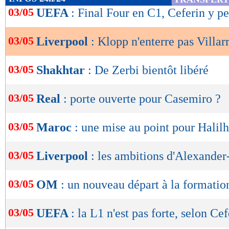
de
03/05
UEFA
: Final Four en C1, Ceferin y p
lecture
03/05
Liverpool
: Klopp n'enterre pas Villar
OK
03/05
Shakhtar
: De Zerbi bientôt libéré
03/05
Real
: porte ouverte pour Casemiro ?
03/05
Maroc
: une mise au point pour Halil
03/05
Liverpool
: les ambitions d'Alexande
03/05
OM
: un nouveau départ à la formatio
03/05
UEFA
: la L1 n'est pas forte, selon Cef