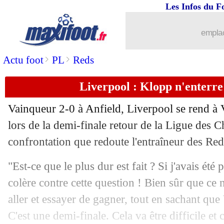
Les Infos du F
03/05
Inter
: Arsenal cible Lautaro Martinez
emplac
03/05
Rennes
: Naples pense à Terrier
>
>
Actu foot
PL
Reds
03/05
OM
: Harit intéresse plusieurs clubs
Liverpool : Klopp n'enterre
03/05
Man Utd
: le frère de Lingard s'empor
Vainqueur 2-0 à Anfield, Liverpool se rend à V
03/05
Atletico
: une clause spéciale pour S
lors de la demi-finale retour de la Ligue des
confrontation que redoute l'entraîneur des Re
03/05
Real
: le groupe pour Man City, avec 
"Est-ce que le plus dur est fait ? Si j'avais été p
03/05
Algérie
: Belmadi a pensé au départ
colère contre cette question ! Bien sûr que ce 
aller et essayer de gagner, tout en sachant que 
03/05
Bayern
: Müller a prolongé (officiel)
C'est une demi-finale. Cela va être difficile et 