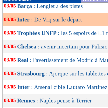
de
03/05
Barça
: Lenglet a des pistes
lecture
03/05
Inter
: De Vrij sur le départ
OK
03/05
Trophées UNFP
: les 5 espoirs de L1
03/05
Chelsea
: avenir incertain pour Pulisic
03/05
Real
: l'avertissement de Modric à Ma
03/05
Strasbourg
: Ajorque sur les tablettes 
03/05
Inter
: Arsenal cible Lautaro Martinez
03/05
Rennes
: Naples pense à Terrier