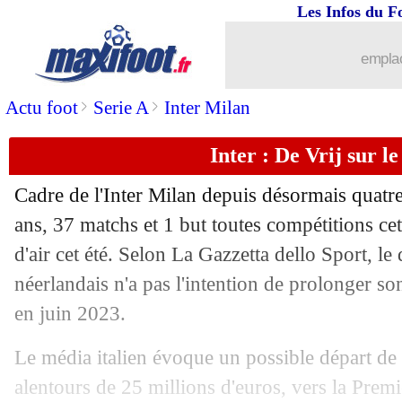
Les Infos du F
03/05
Man Utd
: Ferdinand hallucine avec 
emplac
03/05
Milan
: Leão toujours dans le viseur 
>
>
Actu foot
Serie A
Inter Milan
03/05
Man Utd
: le club snobé par Adeyemi
Inter : De Vrij sur l
03/05
PSG
: Larqué découpe le profiteur Ne
Cadre de l'Inter Milan depuis désormais quatre
03/05
Man Utd
: CR7, Keane agacé par les 
ans, 37 matchs et 1 but toutes compétitions cet
d'air cet été. Selon La Gazzetta dello Sport, le
03/05
Real
: Ancelotti salue le travail de Vin
néerlandais n'a pas l'intention de prolonger son
en juin 2023.
03/05
OM
: Di Meco prend la défense de Mi
Le média italien évoque un possible départ de 
03/05
LdC
: Villarreal-Liverpool, les compo
alentours de 25 millions d'euros, vers la Premi