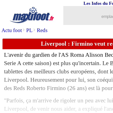
Les Infos du F
07/06
Liverpool
: Fekir, c'est imminent !
emplac
07/06
Sporting
: Bielsa dans le viseur
>
>
Actu foot
PL
Reds
07/06
PSG
: Cavani, les mauvais souvenirs 
Liverpool : Firmino veut re
07/06
Nantes
: le meilleur passeur de L2 cib
L'avenir du gardien de l'AS Roma Alisson
Bec
07/06
Bayern
: Alaba a tranché pour son ave
Serie A cette saison) est plus qu'incertain. Le B
tablettes des meilleurs clubs européens, dont 
07/06
OM
: Thauvin attend Balotelli
Liverpool. Heureusement pour lui, son coéquip
des Reds
Roberto Firmino
(26 ans) est là pour 
07/06
Liverpool
: Firmino répond à Ramos
"Parfois, ça m'arrive de rigoler un peu avec lui
07/06
Montpellier
: Roussillon vers Leipzig
Liverpool, de venir nous aider, a expliqué l'