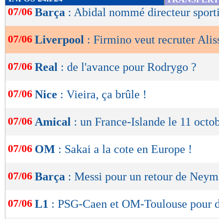
de
07/06
Barça
: Abidal nommé directeur sporti
lecture
07/06
Liverpool
: Firmino veut recruter Ali
OK
07/06
Real
: de l'avance pour Rodrygo ?
07/06
Nice
: Vieira, ça brûle !
07/06
Amical
: un France-Islande le 11 octo
07/06
OM
: Sakai a la cote en Europe !
07/06
Barça
: Messi pour un retour de Neyma
07/06
L1
: PSG-Caen et OM-Toulouse pour d