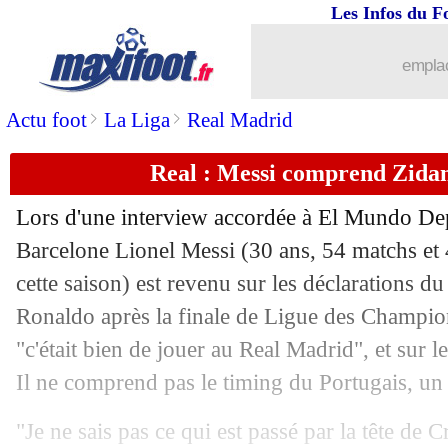
Les Infos du F
07/06
Barça
: l'agent de Salah dément
emplac
07/06
OM
: abonnements, les prix vont aug
>
>
Actu foot
La Liga
Real Madrid
07/06
Besiktas
: une amende pour... un chat
Real : Messi comprend Zidan
07/06
Real
: Zidane, deux désaccords décisif
Lors d'une interview accordée à El Mundo Dep
07/06
Divers
: Smerecki, le message de Gri
Barcelone
Lionel Messi
(30 ans, 54 matchs et 
cette saison) est revenu sur les déclarations d
07/06
OM
: Luiz Gustavo, Milan va revenir 
Ronaldo après la finale de Ligue des Champion
"c'était bien de jouer au Real Madrid", et sur 
07/06
Liverpool
: Klopp veut Fekir avant le
Il ne comprend pas le timing du Portugais, un 
07/06
Real
: Perez ne fera pas de folie pour
"Je ne sais pas ce qui est passé par la tête de C