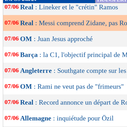
de
07/06
Real
: Lineker et le "crétin" Ramos
lecture
07/06
Real
: Messi comprend Zidane, pas R
OK
07/06
OM
: Juan Jesus approché
07/06
Barça
: la C1, l'objectif principal de 
07/06
Angleterre
: Southgate compte sur les
07/06
OM
: Rami ne veut pas de "frimeurs"
07/06
Real
: Record annonce un départ de R
07/06
Allemagne
: inquiétude pour Özil