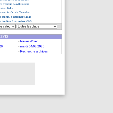
ty n'oublie pas Akliouche
sé en Italie
uveau forfait de Chevalier
es du lun. 8 décembre 2025
es du dim. 7 décembre 2025
REVES
.
brèves d'hier
.
26
mardi 04/08/2026
.
Recherche archives