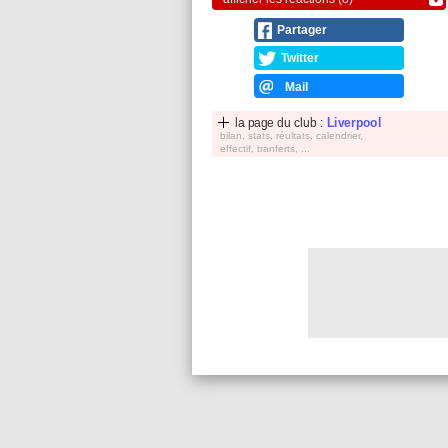
Partager
Twitter
Mail
la page du club :
Liverpool
bilan, stats, réultats, calendrier,
effectif, tranferts, ...