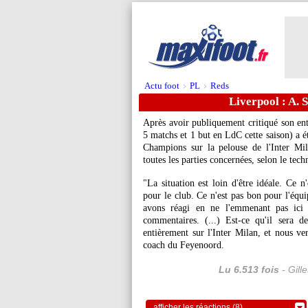
Actu foot
PL
Reds
>
>
Liverpool : A. 
Après avoir publiquement critiqué son en
5 matchs et 1 but en LdC cette saison) a é
Champions sur la pelouse de l'Inter Mil
toutes les parties concernées, selon le tech
"La situation est loin d'être idéale. Ce 
pour le club. Ce n'est pas bon pour l'équi
avons réagi en ne l'emmenant pas ici 
commentaires. (...) Est-ce qu'il sera 
entièrement sur l'Inter Milan, et nous ve
coach du Feyenoord.
Lu 6.513 fois
- Gill
afficher les réactions (8)