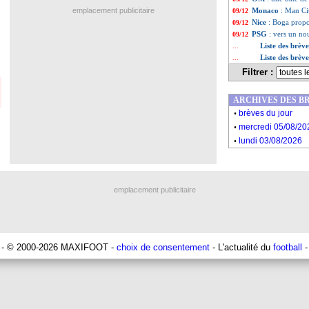
emplacement publicitaire
Monaco
: Man Ci
09/12
Nice
: Boga propo
09/12
PSG
: vers un no
09/12
Liste des brèv
...
Liste des brèv
...
Filtrer :
ARCHIVES DES B
.
brèves du jour
.
mercredi 05/08/20
.
lundi 03/08/2026
emplacement publicitaire
- © 2000-2026 MAXIFOOT -
choix de consentement
- L'actualité du
football
-