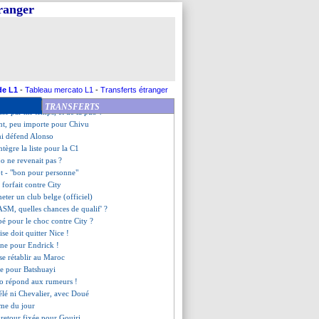
que prévient pour San Mamés
tranger
des prétendants
 regret pour Garnacho
aco corrige Galatasaray
: Renard réagit au groupe H
uivi par le Betis
M termine avec un succès 4-1
 serein pour Upamecano
de L1
-
Tableau mercato L1
-
Transferts étranger
ni Adingra, avec Zaha à la CAN
TRANSFERTS
use par mi-temps, et de la pub ?
ent, peu importe pour Chivu
i défend Alonso
intègre la liste pour la C1
ujo ne revenait pas ?
ot - "bon pour personne"
forfait contre City
heter un club belge (officiel)
SM, quelles chances de qualif' ?
é pour le choc contre City ?
ise doit quitter Nice !
eine pour Endrick !
se rétablir au Maroc
ile pour Batshuayi
so répond aux rumeurs !
lé ni Chevalier, avec Doué
me du jour
 retour fixée pour Gouiri