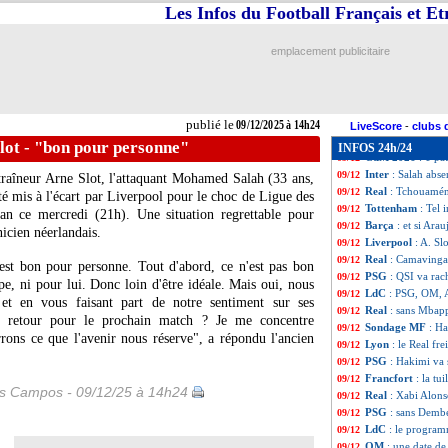
PSG
: Luis Enri
09/12
Les Infos du Football Français et E
PSG
: Safonov a 
09/12
Man Utd
: aucun
09/12
emplacement publicitaire
LdC (U19)
: Mon
09/12
Arabie Saoudite
09/12
Real
: G. Garcia s
09/12
LdC (U19)
: l'O
09/12
publié le
09/12/2025 à 14h24
EdF
: Deschamps
09/12
LiveScore
-
clubs 
CIV
: sans Pépé 
09/12
Slot - "bon pour personne"
INFOS 24h/24
CdM 2026
: 1 pa
09/12
Inter
: Salah abs
09/12
traîneur Arne Slot, l'attaquant Mohamed
Salah
(33 ans,
Real
: Tchouamén
09/12
té mis à l'écart par Liverpool pour le choc de Ligue des
Tottenham
: Tel 
09/12
an ce mercredi (21h). Une situation regrettable pour
Barça
: et si Ara
09/12
nicien néerlandais.
Liverpool
: A. Sl
09/12
Real
: Camavinga 
09/12
n'est bon pour personne. Tout d'abord, ce n'est pas bon
PSG
: QSI va rac
09/12
pe, ni pour lui. Donc loin d'être idéale. Mais oui, nous
LdC
: PSG, OM, A
09/12
et en vous faisant part de notre sentiment sur ses
Real
: sans Mbapp
09/12
de retour pour le prochain match ? Je me concentre
Sondage MF
: Ha
09/12
rrons ce que l'avenir nous réserve", a répondu l'ancien
Lyon
: le Real fr
09/12
PSG
: Hakimi va 
09/12
Francfort
: la tu
09/12
es Campos - 09/12/25 à 14h24
Real
: Xabi Alon
09/12
PSG
: sans Dembé
09/12
LdC
: le program
09/12
OM
: une date de
09/12