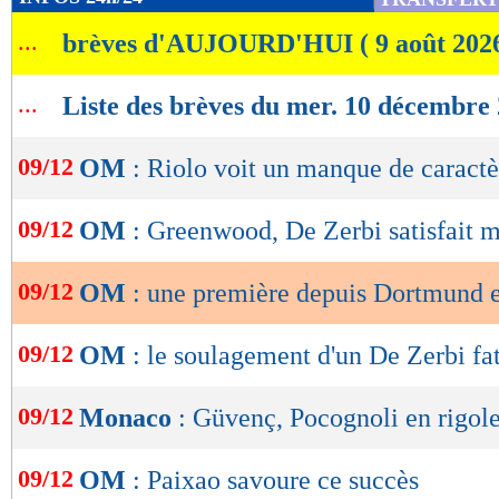
de
...
brèves d'AUJOURD'HUI ( 9 août 202
lecture
OK
...
Liste des brèves du mer. 10 décembre
09/12
OM
: Riolo voit un manque de caractè
09/12
OM
: Greenwood, De Zerbi satisfait ma
09/12
OM
: une première depuis Dortmund 
09/12
OM
: le soulagement d'un De Zerbi fa
09/12
Monaco
: Güvenç, Pocognoli en rigol
09/12
OM
: Paixao savoure ce succès