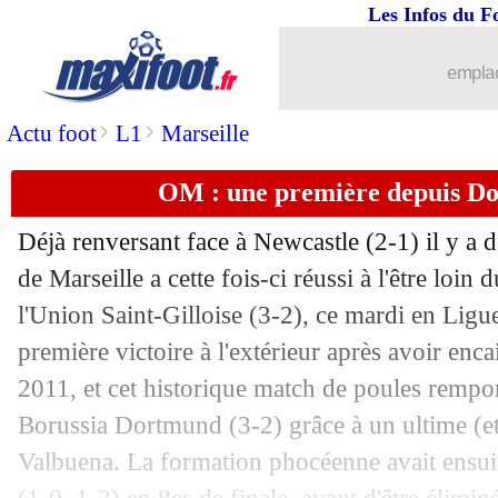
Les Infos du F
emplac
>
>
Actu foot
L1
Marseille
OM : une première depuis D
Déjà renversant face à Newcastle (2-1) il y a
de Marseille a cette fois-ci réussi à l'être loi
l'Union Saint-Gilloise (3-2), ce mardi en Li
première victoire à l'extérieur après avoir enca
2011, et cet historique match de poules rempor
Borussia Dortmund (3-2) grâce à un ultime (e
Valbuena. La formation phocéenne avait ensuite