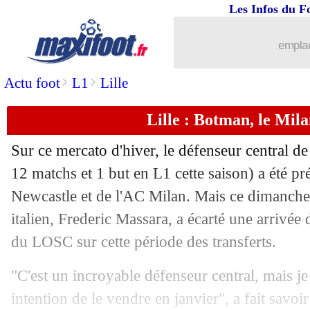
Les Infos du F
09/01
Esp.
: Kondogbia sauve l'Atletico
emplac
09/01
PSG
: Kehrer "accepte" le match nul
>
>
Actu foot
L1
Lille
09/01
Ita.
: l'Inter reprend la tête
Lille : Botman, le Mila
09/01
L1
: le classement provisoire
Sur ce mercato d'hiver, le défenseur central d
09/01
L1
: Lyon 1-1 Paris SG (fini)
12 matchs et 1 but en L1 cette saison) a été pr
Newcastle et de l'AC Milan. Mais ce dimanche, 
09/01
Montpellier
: Savanier ciblé par le L
italien, Frederic Massara, a écarté une arrivée 
du LOSC sur cette période des transferts.
09/01
Fiorentina
: Vlahovic pas emballé po
"C'est un incroyable défenseur central, mais je
09/01
CAN
: Tavares décisif pour le Cap-Ver
intention de le vendre en janvier", a fait savoi