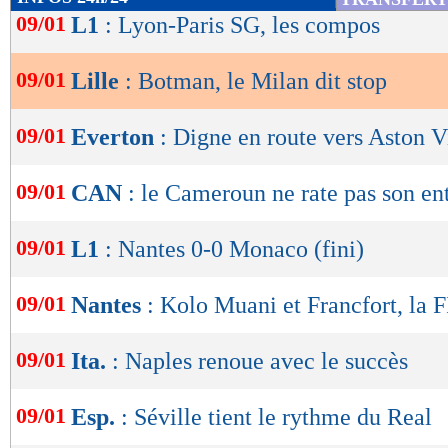
de
09/01
L1
: Lyon-Paris SG, les compos
lecture
09/01
Lille
: Botman, le Milan dit stop
OK
09/01
Everton
: Digne en route vers Aston Vi
09/01
CAN
: le Cameroun ne rate pas son en
09/01
L1
: Nantes 0-0 Monaco (fini)
09/01
Nantes
: Kolo Muani et Francfort, la F
09/01
Ita.
: Naples renoue avec le succès
09/01
Esp.
: Séville tient le rythme du Real