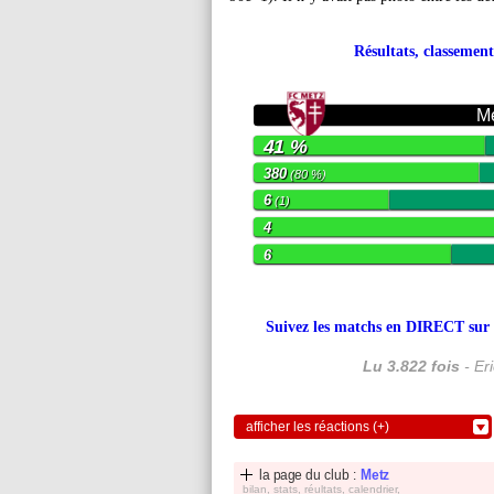
Résultats, classement
M
41 %
380
(80 %)
6
(1)
4
6
Suivez les matchs en DIRECT sur le
Lu 3.822 fois
- Er
afficher les réactions (+)
la page du club :
Metz
bilan, stats, réultats, calendrier,