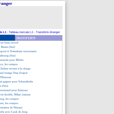
tranger
 Milan dit stop
n route vers Aston Villa !
n ne rate pas son entrée
onaco (fini)
ni et Francfort, la FIFA saisie
ue avec le succès
nt le rythme du Real
de L1
-
Tableau mercato L1
-
Transferts étranger
tact pour Eriksen ?
TRANSFERTS
Galtier dément un bluff
e un beau record
 Reims (fini)
erpool et Tottenham renversants
asbourg (fini)
émesurée pour Ménès
co, les compos
helsea revient à la charge
ud fustige l'état d'esprit
 d'Honorat
ait gagner pour Schneiderlin
e (fini)
h gourmand pour Azmoun
oit double, Milan s'amuse
ourg, les compos
ims, les compos
rmination de Slimani
nête avec Luuk de Jong