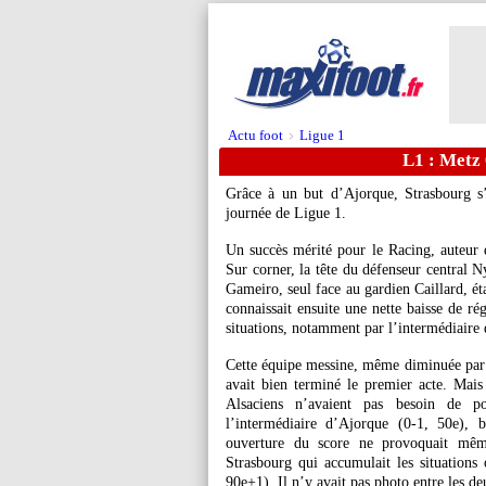
Actu foot
Ligue 1
>
L1 : Metz 
Grâce à un but d’Ajorque, Strasbourg s
journée de Ligue 1.
Un succès mérité pour le Racing, auteur 
Sur corner, la tête du défenseur central N
Gameiro, seul face au gardien Caillard, ét
connaissait ensuite une nette baisse de r
situations, notamment par l’intermédiaire
Cette équipe messine, même diminuée par
avait bien terminé le premier acte. Mais
Alsaciens n’avaient pas besoin de p
l’intermédiaire d’Ajorque (0-1, 50e), 
ouverture du score ne provoquait même
Strasbourg qui accumulait les situations 
90e+1). Il n’y avait pas photo entre les de