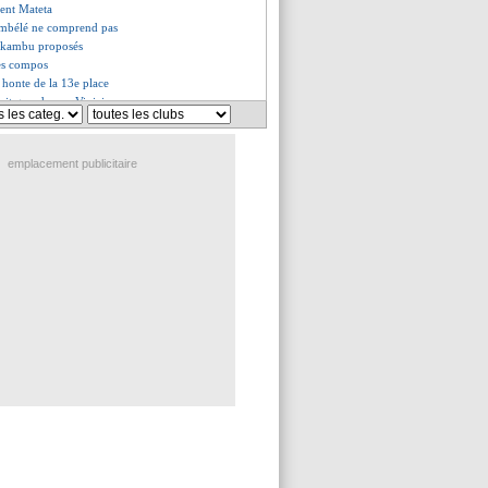
ient Mateta
embélé ne comprend pas
 Bakambu proposés
les compos
 honte de la 13e place
it grand pour Vinicius
 la frustration de Lizarazu
de Conceição en héros !
e retour à Boca Juniors ?
emplacement publicitaire
i pour Wijnaldum
on de crise pour Ronaldo ?
r le départ en janvier
 avec les ventes cet hiver
lasinac pistés
 départ loin d'être garanti
 de Mbappé ? Ça parie !
fierté de Benzema
es du sam. 8 janvier 2022
es du ven. 7 janvier 2022