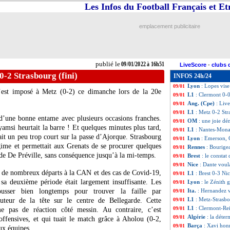
Les Infos du Football Français et E
Lille
: Botman, le
09/01
Everton
: Digne e
09/01
CAN
: le Camerou
09/01
emplacement publicitaire
L1
: Nantes 0-0 M
09/01
Nantes
: Kolo Mua
09/01
Ita.
: Naples reno
09/01
Esp.
: Séville tie
09/01
publié le
09/01/2022 à 16h51
LiveScore
-
clubs 
Monaco
: un con
09/01
0-2 Strasbourg (fini)
INFOS 24h/24
Nice
: le Covid, 
09/01
Lyon
: Lopes vis
09/01
’est imposé à Metz (0-2) ce dimanche lors de la 20e
L1
: Clermont 0-0
09/01
Ang. (Cpe)
: Liv
09/01
L1
: Metz 0-2 Str
09/01
d’une bonne entame avec plusieurs occasions franches.
OM
: une joie d
09/01
yamsi heurtait la barre ! Et quelques minutes plus tard,
L1
: Nantes-Mona
09/01
ait un peu trop court sur la passe d’Ajorque. Strasbourg
Lyon
: Emerson, C
09/01
égime et permettait aux Grenats de se procurer quelques
Rennes
: Bourigea
09/01
 de De Préville, sans conséquence jusqu’à la mi-temps.
Brest
: le constat
09/01
Nice
: Dante voul
09/01
 de nombreux départs à la CAN et des cas de Covid-19,
L1
: Brest 0-3 Nic
09/01
 sa deuxième période était largement insuffisante. Les
Lyon
: le Zénit
09/01
ousser bien longtemps pour trouver la faille par
Ita.
: Hernandez v
09/01
L1
: Metz-Strasb
buteur de la tête sur le centre de Bellegarde. Cette
09/01
L1
: Clermont-Re
09/01
 pas de réaction côté messin. Au contraire, c’est
Algérie
: la déte
09/01
offensives, et qui tuait le match grâce à Aholou (0-2,
Barça
: Xavi hon
09/01
ux équipes.