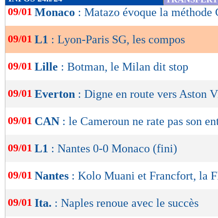
de
09/01
Monaco
: Matazo évoque la méthode
Suivez l'évolution du score et le nom des but
lecture
Score de Maxifoot
09/01
L1
: Lyon-Paris SG, les compos
OK
Lyon -
Paris SG
(4e en L1)
(
09/01
Lille
: Botman, le Milan dit stop
% de victoires
FORME
DE l'EQUIPE
67
57% -
%
09/01
Everton
: Digne en route vers Aston Vi
23/05
Déf.
2-3
Indice MF: 64/100
buts
marqués/match
16/05
Vict.
2-5
08/05
Vict.
4-1
2,21
2,21 -
09/01
02/05
Vict.
2-3
CAN
: le Cameroun ne rate pas son en
25/04
Déf.
2-3
buts
encaissés/match
0,81
1,19 -
09/01
L1
: Nantes 0-0 Monaco (fini)
statistiques toutes compétitions con
Lu 20.211 fois
- Damien Da Silva 
09/01
Nantes
: Kolo Muani et Francfort, la F
09/01
Ita.
: Naples renoue avec le succès