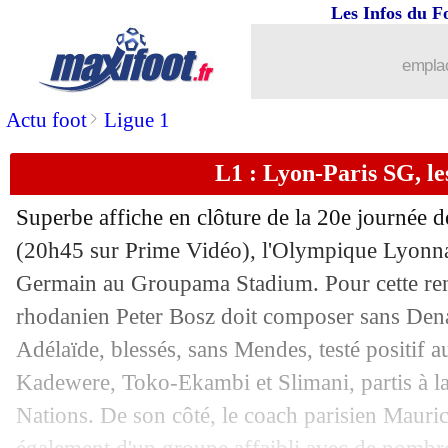
Les Infos du F
09/01
Tottenham
: Ndombele poussé vers la 
emplac
09/01
Esp.
: Kondogbia sauve l'Atletico
>
Actu foot
Ligue 1
09/01
PSG
: Kehrer "accepte" le match nul
L1 : Lyon-Paris SG, l
09/01
Ita.
: l'Inter reprend la tête
Superbe affiche en clôture de la 20e journée 
09/01
L1
: le classement provisoire
(20h45 sur Prime Vidéo), l'Olympique Lyonnais
Germain au Groupama Stadium. Pour cette renc
09/01
L1
: Lyon 1-1 Paris SG (fini)
rhodanien Peter Bosz doit composer sans Den
Adélaïde, blessés, sans Mendes, testé positif 
09/01
Montpellier
: Savanier ciblé par le L
Kadewere, Toko-Ekambi et Slimani, partis à l
Nations. De son côté, le coach parisien Mauri
09/01
Fiorentina
: Vlahovic pas emballé po