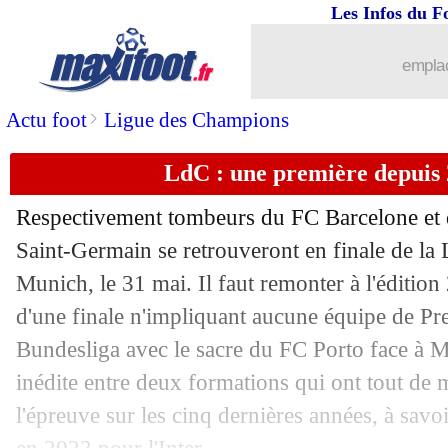
Les Infos du F
08/05
Fenerbahçe
: grande braderie à venir
emplac
08/05
PSG
: 18,5 M€ supplémentaires grâce à
>
Actu foot
Ligue des Champions
08/05
Barça
: la drôle de théorie de Gavi
LdC : une première depuis 
08/05
Lyon
: Fonseca admiratif de Luis Enr
Respectivement tombeurs du FC Barcelone et d'A
08/05
Man City
: De Bruyne, deux nouveaux
Saint-Germain se retrouveront en finale de l
Munich, le 31 mai. Il faut remonter à l'édition
08/05
Arsenal
: Wenger pas d'accord aussi a
d'une finale n'impliquant aucune équipe de Pr
Bundesliga avec le sacre du FC Porto face à 
08/05
Leverkusen
: Wirtz prêt à prendre le l
inédite entre deux formations qui ont tout de 
l'épreuve sur les cinq dernières années, à sav
08/05
Lyon
: un accord proposé par l'UEFA