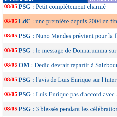
de
08/05
PSG
: Petit complètement charmé
lecture
08/05
LdC
: une première depuis 2004 en fi
OK
08/05
PSG
: Nuno Mendes prévient pour la f
08/05
PSG
: le message de Donnarumma sur 
08/05
OM
: Dedic devrait repartir à Salzbou
08/05
PSG
: l'avis de Luis Enrique sur l'Inter
08/05
PSG
: Luis Enrique pas d'accord avec 
08/05
PSG
: 3 blessés pendant les célébratio