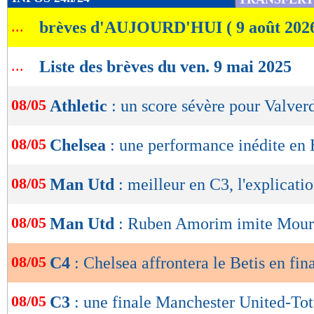
de
...
brèves d'AUJOURD'HUI ( 9 août 202
lecture
OK
...
Liste des brèves du ven. 9 mai 2025
08/05
Athletic
: un score sévère pour Valver
08/05
Chelsea
: une performance inédite en
08/05
Man Utd
: meilleur en C3, l'explicati
08/05
Man Utd
: Ruben Amorim imite Mour
08/05
C4
: Chelsea affrontera le Betis en fin
08/05
C3
: une finale Manchester United-To