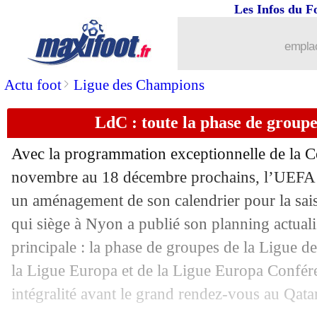
04/01
CdF
: la classe du PSG et de l'OM
Les Infos du F
04/01
Lille
: prix fixé pour Reinildo
emplac
04/01
ASSE
: une tentative pour Bürki ?
>
Actu foot
Ligue des Champions
LdC : toute la phase de group
04/01
Southampton
: le club change de prop
Avec la programmation exceptionnelle de la
04/01
Divers
: Capello veut punir les non-va
novembre au 18 décembre prochains, l’UEFA e
un aménagement de son calendrier pour la sai
04/01
PSG
: Mbappé vise Ibrahimovic
qui siège à Nyon a publié son planning actual
04/01
Angers
: Bernardoni et Thioub vers l
principale : la phase de groupes de la Ligue 
la Ligue Europa et de la Ligue Europa Confére
04/01
Chelsea
: Tuchel confirme les excuse
intégralité avant le grand rendez-vous au Qatar