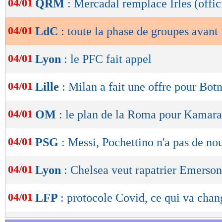
04/01
QRM
: Mercadal remplace Irles (offic
de
lecture
04/01
LdC
: toute la phase de groupes avant
OK
04/01
Lyon
: le PFC fait appel
04/01
Lille
: Milan a fait une offre pour Bo
04/01
OM
: le plan de la Roma pour Kamara
04/01
PSG
: Messi, Pochettino n'a pas de no
04/01
Lyon
: Chelsea veut rapatrier Emerson
04/01
LFP
: protocole Covid, ce qui va chan