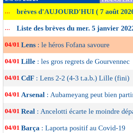
de
...
brèves d'AUJOURD'HUI ( 7 août 202
lecture
OK
...
Liste des brèves du mer. 5 janvier 202
04/01
Lens
: le héros Fofana savoure
04/01
Lille
: les gros regrets de Gourvennec
04/01
CdF
: Lens 2-2 (4-3 t.a.b.) Lille (fini)
04/01
Arsenal
: Aubameyang peut bien partir
04/01
Real
: Ancelotti écarte le moindre dép
04/01
Barça
: Laporta positif au Covid-19