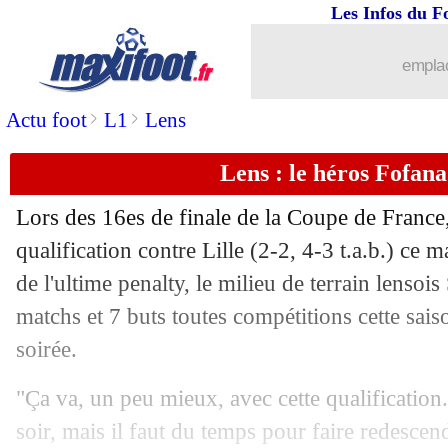
Les Infos du F
emplac
>
>
Actu foot
L1
Lens
Lens : le héros Fofan
Lors des 16es de finale de la Coupe de France
qualification contre Lille (2-2, 4-3 t.a.b.) ce 
de l'ultime penalty, le milieu de terrain lenso
matchs et 7 buts toutes compétitions cette sais
soirée.
"Ça va, un peu mieux, avec cette qualification.
soir, mais il faut du temps pour faire redescend