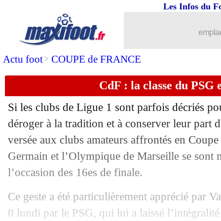
Les Infos du F
04/01
Arsenal
: Aubameyang peut bien partir
emplac
04/01
Real
: Ancelotti écarte le moindre dép
>
Actu foot
COUPE de FRANCE
04/01
Barça
: Laporta positif au Covid-19
CdF : la classe du PSG 
04/01
Atletico
: Azpilicueta pour oublier Tri
Si les clubs de Ligue 1 sont parfois décriés po
04/01
OM
: Amavi, accord trouvé avec Nice
déroger à la tradition et à conserver leur part 
versée aux clubs amateurs affrontés en Coupe d
04/01
Lille
: Ikoné justifie son départ
Germain et l’Olympique de Marseille se sont 
l’occasion des 16es de finale.
04/01
Chelsea
: Lukaku prend la parole
Ce geste a été particulièrement apprécié par V
04/01
PSG
: Neymar toujours dans les temps
0 lundi par le PSG, qui lui a laissé l’intégralité