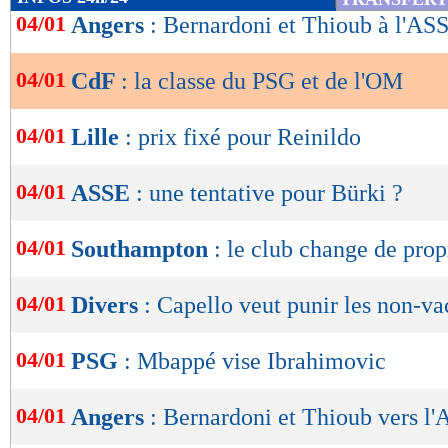
de
04/01
Angers
: Bernardoni et Thioub à l'ASS
lecture
04/01
CdF
: la classe du PSG et de l'OM
OK
04/01
Lille
: prix fixé pour Reinildo
04/01
ASSE
: une tentative pour Bürki ?
04/01
Southampton
: le club change de prop
04/01
Divers
: Capello veut punir les non-va
04/01
PSG
: Mbappé vise Ibrahimovic
04/01
Angers
: Bernardoni et Thioub vers l