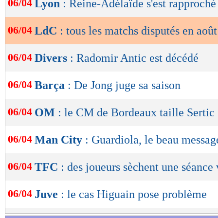
06/04
Lyon
: Reine-Adélaïde s'est rapproch
de
lecture
06/04
LdC
: tous les matchs disputés en août
OK
06/04
Divers
: Radomir Antic est décédé
06/04
Barça
: De Jong juge sa saison
06/04
OM
: le CM de Bordeaux taille Sertic 
06/04
Man City
: Guardiola, le beau messa
06/04
TFC
: des joueurs sèchent une séance 
06/04
Juve
: le cas Higuain pose problème