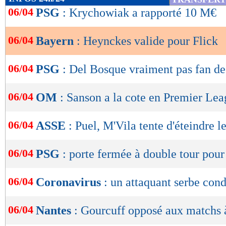
de
06/04
PSG
: Krychowiak a rapporté 10 M€
lecture
06/04
Bayern
: Heynckes valide pour Flick
OK
06/04
PSG
: Del Bosque vraiment pas fan d
06/04
OM
: Sanson a la cote en Premier Le
06/04
ASSE
: Puel, M'Vila tente d'éteindre l
06/04
PSG
: porte fermée à double tour po
06/04
Coronavirus
: un attaquant serbe co
06/04
Nantes
: Gourcuff opposé aux matchs à