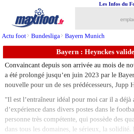
Les Infos du F
06/04
Real
: Varane est intransférable
emplac
06/04
Coronavirus
: décès de la mère de Gu
>
>
Actu foot
Bundesliga
Bayern Munich
06/04
Barça
: Messi à l'Inter, Moratti y croit
Bayern : Heynckes valide
06/04
OM
: Alvaro va bel et bien rester
Convaincant depuis son arrivée au mois de n
06/04
PSG
: coronavirus, Caïazzo rend h
a été prolongé jusqu’en juin 2023 par le Bay
nouvelle pour un de ses prédécesseurs, Jupp 
06/04
OM
: battu par Payet, Valbuena ne dig
"Il est l’entraîneur idéal pour moi car il a déj
06/04
VIDEO
: en prison, Ronnie se fait des
d’expérience dans divers postes dans le footbal
personne très compétente, qui possède des qua
06/04
Lyon
: vers une bataille City-Juve po
dans tous les domaines, le sérieux, la solidité.