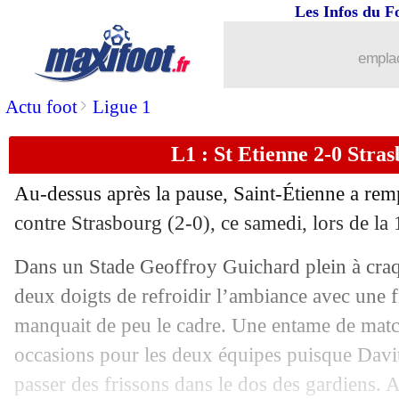
Les Infos du F
emplac
>
Actu foot
Ligue 1
L1 : St Etienne 2-0 Stras
Au-dessus après la pause, Saint-Étienne a rem
contre Strasbourg (2-0), ce samedi, lors de la
Dans un Stade Geoffroy Guichard plein à craque
deux doigts de refroidir l’ambiance avec une
manquait de peu le cadre. Une entame de matc
occasions pour les deux équipes puisque Davita
passer des frissons dans le dos des gardiens. 