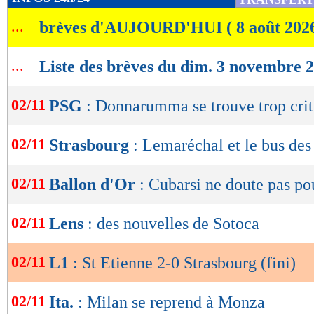
de
avec deux grosses opportunités de faire le bre
...
brèves d'AUJOURD'HUI ( 8 août 202
lecture
minutes sur le terrain.
OK
...
Liste des brèves du dim. 3 novembre 
Le break arrivait finalement dans le dernier qu
l’intermédiaire de Sissoko, qui profitait encore
02/11
PSG
: Donnarumma se trouve trop cri
Doukouré pour ajuster Petrovic de la tête suite
02/11
Strasbourg
: Lemaréchal et le bus des
0, 78e). Une seconde période remarquable des 
amplement ce succès et qui se donnaient de l’a
02/11
Ballon d'Or
: Cubarsi ne doute pas p
provisoirement de la zone rouge avant le matc
dimanche.
02/11
Lens
: des nouvelles de Sotoca
Résultats, classement, buteurs et ca
02/11
L1
: St Etienne 2-0 Strasbourg (fini)
02/11
Ita.
: Milan se reprend à Monza