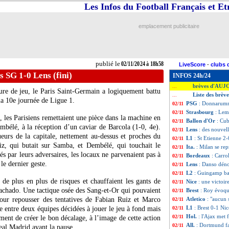
Les Infos du Football Français et E
emplacement publicitaire
publié le
02/11/2024 à 18h58
LiveScore
-
clubs 
s SG 1-0 Lens (fini)
INFOS 24h/24
brèves d'AUJ
...
ure de jeu, le Paris Saint-Germain a logiquement battu
Liste des brèv
...
la 10e journée de Ligue 1.
PSG
: Donnarumma
02/11
Strasbourg
: Lem
02/11
, les Parisiens remettaient une pièce dans la machine en
Ballon d'Or
: Cu
02/11
bélé, à la réception d’un caviar de Barcola (1-0, 4e).
Lens
: des nouvel
02/11
eurs de la capitale, nettement au-dessus et proches du
L1
: St Etienne 2-
02/11
iz, qui butait sur Samba, et Dembélé, qui touchait le
Ita.
: Milan se re
02/11
és par leurs adversaires, les locaux ne parvenaient pas à
Bordeaux
: Carro
02/11
le dernier geste.
Lens
: Danso déno
02/11
L2
: Guingamp ba
02/11
 de plus en plus de risques et chauffaient les gants de
Nice
: une victoi
02/11
achado. Une tactique osée des Sang-et-Or qui pouvaient
Brest
: Roy évoque
02/11
our repousser des tentatives de Fabian Ruiz et Marco
Atletico
: "aucun
02/11
L1
: Brest 0-1 Nic
 entre deux équipes décidées à jouer le jeu à fond mais
02/11
Hol.
: l'Ajax met 
02/11
ent de créer le bon décalage, à l’image de cette action
All.
: Dortmund fa
02/11
Real Madrid avant la pause.