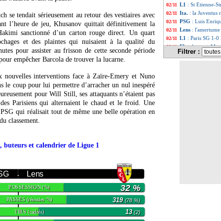
L1
: St Etienne-S
02/11
Ita.
: la Juventus 
02/11
tch se tendait sérieusement au retour des vestiaires avec
PSG
: Luis Enriq
02/11
nt l’heure de jeu, Khusanov quittait définitivement la
Lens
: l'amertume
02/11
Hakimi sanctionné d’un carton rouge direct. Un quart
L1
: Paris SG 1-0 
02/11
chages et des plaintes qui nuisaient à la qualité du
Fluminense
: Marc
02/11
inutes pour assister au frisson de cette seconde période
Filtrer :
PHOTO
: la ban
02/11
pour empêcher Barcola de trouver la lucarne.
L1
: Brest-Nice, 
02/11
Ang.
: Man City b
02/11
x nouvelles interventions face à Zaïre-Emery et Nuno
Ang.
: renversant
02/11
 le coup pour lui permettre d’arracher un nul inespéré
All.
: doublé pour
02/11
eusement pour Will Still, ses attaquants n’étaient pas
All.
: Kane et Com
02/11
des Parisiens qui alternaient le chaud et le froid. Une
Ita.
: Bologne gag
02/11
 PSG qui réalisait tout de même une belle opération en
Man Utd
: les ad
02/11
 du classement.
PSG
: Donnarumm
02/11
L1
: Paris SG-Len
02/11
L1
: Winamax offr
02/11
, buteurs et calendrier de Ligue 1
L2
: Caen enchaîn
02/11
Al Sadd
: Ounas, c
02/11
Ang.
: Newcastle f
02/11
Barça
: De Jong, 
 SG
Lens
02/11
-
Lyon
: Fofana, le
02/11
32 %
POSSESSION
(%)
Sondage MF
: le
02/11
Lens
: Danso flou 
02/11
PASSES
319
(réussies %)
(78 %)
Lille
: le Barça ca
02/11
TIRS
13
(cadrés)
(2)
Man Utd
: Amori
02/11