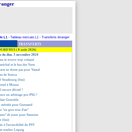
tranger
de L1
-
Tableau mercato L1
-
Transferts étranger
TRANSFERTS
OURD'HUI ( 8 août 2026)
es du dim. 3 novembre 2024
 se trouve trop critiqué
aréchal et le bus des Verts
barsi ne doute pas pour Yamal
les de Sotoca
0 Strasbourg (fini)
prend à Monza
ll encore décisif !
nce un arbitrage pro-PSG !
laie Grenoble
re méritée pour Guessand
 "un gros trou d'air"
 sens" de jouer pour Simeone
e (fini)
fin à l'invincibilité du PSV
it tomber Leipzig