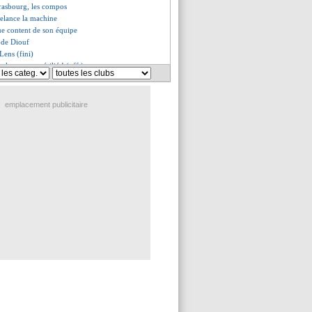
trasbourg, les compos
relance la machine
ue content de son équipe
 de Diouf
Lens (fini)
elo, contrat résilié ! (off.)
derole du CUP après le Classique
les compos
oit la tasse à Bournemouth !
emplacement publicitaire
, Liverpool prend la tête
 Ekitike, 7-2 pour Francfort !
an font le show avec le Bayern
ne sur le fil avant Monaco
ieux de Ten Hag
a dithyrambique sur Luis Enrique
s, les compos
e 15€ sans dépôt !
e contre Bastia
'est signé (officiel)
ait chuter Arsenal !
un avenir relancé ?
s compliments de Tolisso
 Barça va gagner la Liga !
pour cet hiver...
lmé par le prix de Chevalier
m n'emmènera pas Gyökeres