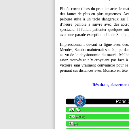
Plutôt correct lors du premier acte, le ma
des fautes de plus en plus rugueuses. Ava
pelouse suite à un tacle dangereux sur 
d’heure pénible à suivre avec des accro
spectacle. Il fallait patienter quelques m
avec une parade exceptionnelle de Samba 
Impressionnant devant sa ligne avec deu
Mendes, Samba maintenait son équipe dans
au vu de la physionomie du match. Malheur
assez trouvés et n’y croyaient pas face à 
victoire sans vraiment convaincre pour le
prenant ses distances avec Monaco en tête
Résultats, classement
Paris
68 %
702
(89 %)
18
(8)