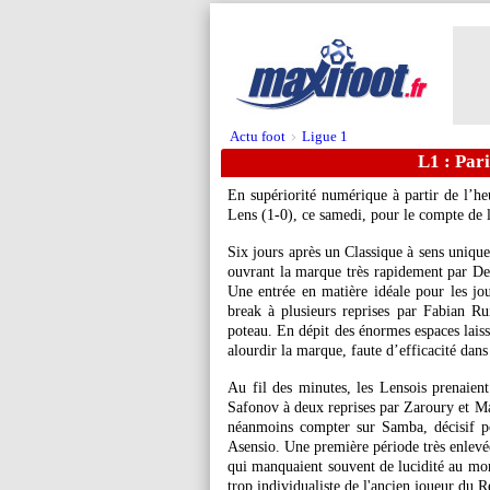
Actu foot
Ligue 1
>
L1 : Pari
En supériorité numérique à partir de l’he
Lens (1-0), ce samedi, pour le compte de 
Six jours après un Classique à sens unique
ouvrant la marque très rapidement par Dem
Une entrée en matière idéale pour les jou
break à plusieurs reprises par Fabian Ru
poteau. En dépit des énormes espaces laiss
alourdir la marque, faute d’efficacité dans 
Au fil des minutes, les Lensois prenaient
Safonov à deux reprises par Zaroury et M
néanmoins compter sur Samba, décisif p
Asensio. Une première période très enlevée
qui manquaient souvent de lucidité au mom
trop individualiste de l'ancien joueur du 