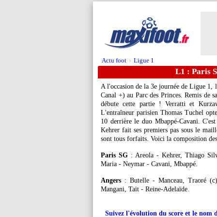
Actu foot
Ligue 1
>
L1 : Paris 
A l'occasion de la 3e journée de Ligue 1, 
Canal +) au Parc des Princes. Remis de sa
débute cette partie ! Verratti et Kurz
L'entraîneur parisien Thomas Tuchel op
10 derrière le duo Mbappé-Cavani. C'est 
Kehrer fait ses premiers pas sous le mail
sont tous forfaits. Voici la composition de
Paris SG
: Areola - Kehrer, Thiago Sil
Maria - Neymar - Cavani, Mbappé.
Angers
: Butelle - Manceau, Traoré (c)
Mangani, Tait - Reine-Adelaïde.
Suivez l'évolution du score et le nom 