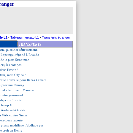
tranger
s, les compos
, les compos
mes, les compos
les compos
St Etienne, les compos
 Angers (fini)
refuse la pression "CR7"
de L1
-
Tableau mercato L1
-
Transferts étranger
ictoire pour Arsenal !
TRANSFERTS
quoi Fabinho ne joue pas
sen, ça coïnce sérieusement...
r, Lopetegui répond à Rivaldo
lide la piste Strootman
gers, les compos
 dans l'avion !
teur, mais City cale
vaise nouvelle pour Razza Camara
a prévenu Ramsey
épond à la rumeur Mariano
 montre gourmand
 déjà out 1 mois...
e le top 10
 Anderlecht insiste
la VAR contre Nîmes
iers-Lens reporté !
 presse madrilène n'abdique pas
se croit en Henry