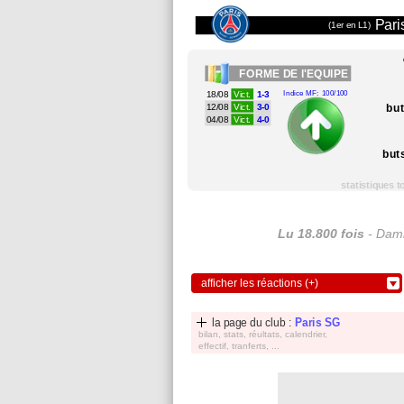
Pari
(1er en L1)
FORME
DE l'EQUIPE
18/08
Vict.
1-3
Indice MF: 100/100
bu
12/08
Vict.
3-0
04/08
Vict.
4-0
but
statistiques 
Lu 18.800 fois
- Dami
afficher les réactions (+)
la page du club :
Paris SG
bilan, stats, réultats, calendrier,
effectif, tranferts, ...