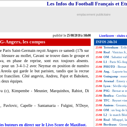
Les Infos du Football Français et E
L1
: Amiens-Reim
25/08
L1
: Nantes-Caen
25/08
L1
: Toulouse-Ni
25/08
emplacement publicitaire
L1
: Nice-Dijon, 
25/08
L1
: Montpellier-
25/08
L1
: Paris SG 3-1
25/08
Real
: Lopetegui 
25/08
publié le
25/08/2018 à 16h00
LiveScore
-
clubs 
Ang.
: première v
25/08
SG-Angers, les compos
INFOS 24h/24
Liverpool
: pour
25/08
Tottenham
: Erik
25/08
le Paris Saint-Germain reçoit Angers ce samedi (17h sur
Real
: Vinicius J
25/08
 blessure au mollet, Cavani se trouve dans le groupe et
OM
: Sabatini va
25/08
awa, en phase de reprise, sont eux toujours absents.
L1
: Paris SG-An
25/08
te pour un 3-4-1-2 avec Neymar en position de numéro
PHOTO
: Bernat
25/08
Areola qui garde le but parisien, tandis que la recrue
Ang.
: Laporte bu
25/08
lot francilien. Côté angevin, Andreu, Pajot et Bahoken,
Guingamp
: mau
25/08
s deux équipes.
Arsenal
: Emery 
25/08
Lyon
: Séville r
25/08
va (c), Kimpembe - Meunier, Marquinhos, Rabiot, Di
PSG
: Bernat se
25/08
Benfica
: Corchia
25/08
TFC
: Reynet vis
25/08
, Pavlovic, Capelle - Santamaria - Fulgini, N'Doye,
Amiens
: Gouano,
25/08
OM
: un bug de 
25/08
L2
: le match Béz
25/08
Real
: Mbappé, la
25/08
des buteurs en direct sur le Live-Score de Maxifoot.
Bordeaux
: Gires
25/08