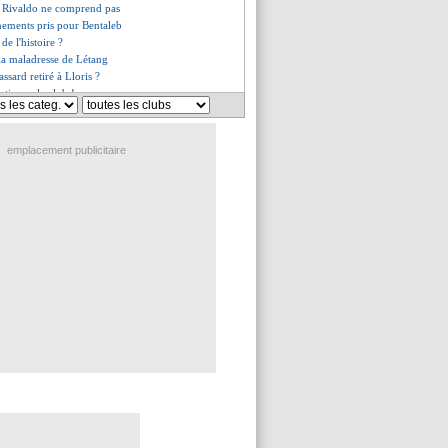
r, Rivaldo ne comprend pas
nements pris pour Bentaleb
 de l'histoire ?
 la maladresse de Létang
rassard retiré à Lloris ?
ctionne le club !
le verdict tombe...
es de Séville pour Mariano
es du ven. 24 août 2018
emplacement publicitaire
es du jeu. 23 août 2018