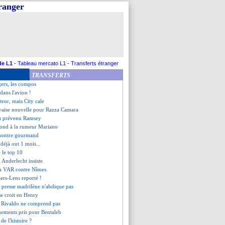
tranger
les compos
St Etienne, les compos
 Angers (fini)
refuse la pression "CR7"
ictoire pour Arsenal !
quoi Fabinho ne joue pas
sen, ça coïnce sérieusement...
de L1
-
Tableau mercato L1
-
Transferts étranger
r, Lopetegui répond à Rivaldo
TRANSFERTS
lide la piste Strootman
gers, les compos
 dans l'avion !
teur, mais City cale
vaise nouvelle pour Razza Camara
a prévenu Ramsey
épond à la rumeur Mariano
 montre gourmand
 déjà out 1 mois...
e le top 10
 Anderlecht insiste
la VAR contre Nîmes
iers-Lens reporté !
 presse madrilène n'abdique pas
se croit en Henry
r, Rivaldo ne comprend pas
nements pris pour Bentaleb
 de l'histoire ?