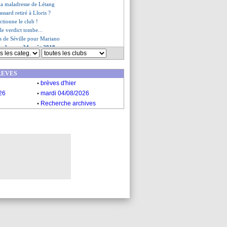
 la maladresse de Létang
rassard retiré à Lloris ?
ctionne le club !
le verdict tombe...
es de Séville pour Mariano
es du ven. 24 août 2018
es du jeu. 23 août 2018
REVES
.
brèves d'hier
.
26
mardi 04/08/2026
.
Recherche archives