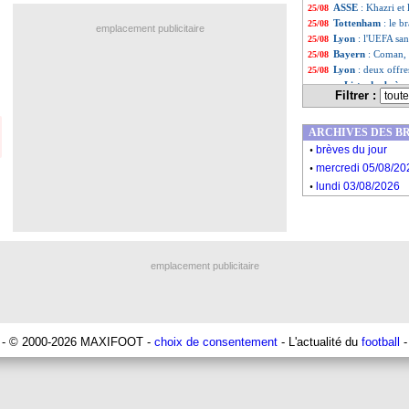
ASSE
: Khazri et
25/08
Tottenham
: le b
25/08
emplacement publicitaire
Lyon
: l'UEFA san
25/08
Bayern
: Coman, 
25/08
Lyon
: deux offr
25/08
Liste des brèv
...
Filtrer :
Liste des brèv
...
ARCHIVES DES B
.
brèves du jour
.
mercredi 05/08/20
.
lundi 03/08/2026
emplacement publicitaire
- © 2000-2026 MAXIFOOT -
choix de consentement
- L'actualité du
football
-