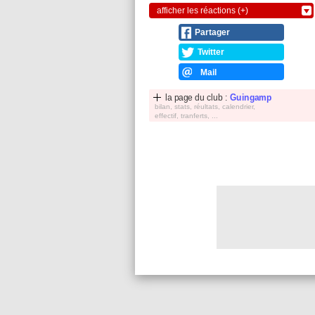
afficher les réactions (+)
Partager
Twitter
Mail
la page du club :
Guingamp
bilan, stats, réultats, calendrier,
effectif, tranferts, ...