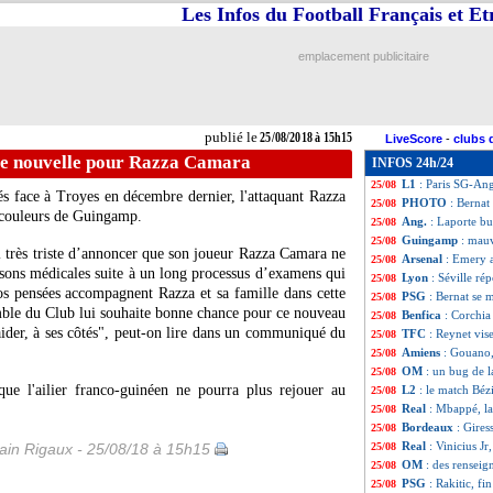
Les Infos du Football Français et E
L1
: Nice-Dijon, 
25/08
L1
: Montpellier-
25/08
L1
: Paris SG 3-1
25/08
emplacement publicitaire
Real
: Lopetegui 
25/08
Ang.
: première v
25/08
Liverpool
: pour
25/08
Tottenham
: Erik
25/08
publié le
25/08/2018 à 15h15
LiveScore
-
clubs 
Real
: Vinicius J
25/08
e nouvelle pour Razza Camara
INFOS 24h/24
OM
: Sabatini va
25/08
L1
: Paris SG-An
25/08
és face à Troyes en décembre dernier, l'attaquant Razza
PHOTO
: Bernat
25/08
s couleurs de Guingamp.
Ang.
: Laporte bu
25/08
Guingamp
: mau
25/08
très triste d’annoncer que son joueur Razza Camara ne
Arsenal
: Emery 
25/08
isons médicales suite à un long processus d’examens qui
Lyon
: Séville r
25/08
os pensées accompagnent Razza et sa famille dans cette
PSG
: Bernat se
25/08
ble du Club lui souhaite bonne chance pour ce nouveau
Benfica
: Corchia
25/08
aider, à ses côtés", peut-on lire dans un communiqué du
TFC
: Reynet vis
25/08
Amiens
: Gouano,
25/08
OM
: un bug de 
25/08
ue l'ailier franco-guinéen ne pourra plus rejouer au
L2
: le match Béz
25/08
Real
: Mbappé, la
25/08
Bordeaux
: Gires
25/08
Real
: Vinicius J
in Rigaux - 25/08/18 à 15h15
25/08
OM
: des renseig
25/08
PSG
: Rakitic, fin
25/08