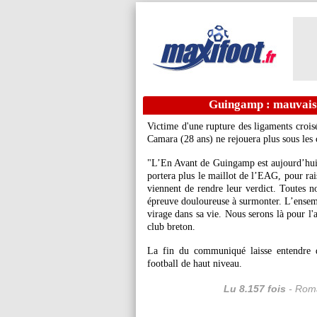
Guingamp : mauvais
Victime d'une rupture des ligaments crois
Camara (28 ans) ne rejouera plus sous le
"L’En Avant de Guingamp est aujourd’hui 
portera plus le maillot de l’EAG, pour ra
viennent de rendre leur verdict. Toutes n
épreuve douloureuse à surmonter. L’ensem
virage dans sa vie. Nous serons là pour l'
club breton.
La fin du communiqué laisse entendre q
football de haut niveau.
Lu 8.157 fois
- Roma