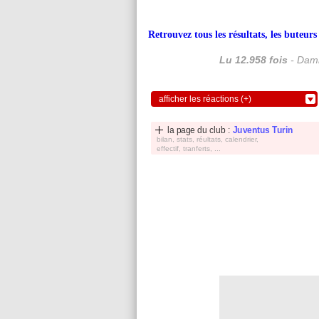
Retrouvez tous les résultats, les buteu
Lu 12.958 fois
- Dami
afficher les réactions (+)
la page du club :
Juventus Turin
bilan, stats, réultats, calendrier,
effectif, tranferts, ...