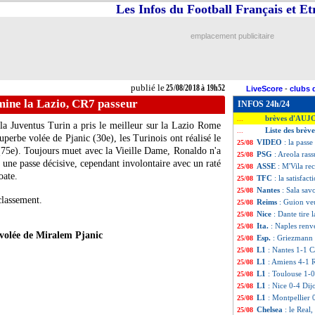
Les Infos du Football Français et E
emplacement publicitaire
publié le
25/08/2018 à 19h52
LiveScore
-
clubs 
omine la Lazio, CR7 passeur
INFOS 24h/24
brèves d'AUJ
...
 la Juventus Turin a pris le meilleur sur la Lazio Rome
Liste des brèv
...
uperbe volée de Pjanic (30e), les Turinois ont réalisé le
VIDEO
: la pass
25/08
75e). Toujours muet avec la Vieille Dame, Ronaldo n'a
PSG
: Areola ras
25/08
 une passe décisive, cependant involontaire avec un raté
ASSE
: M'Vila re
25/08
oate.
TFC
: la satisfac
25/08
Nantes
: Sala sav
25/08
classement.
Reims
: Guion veu
25/08
Nice
: Dante tire 
25/08
Ita.
: Naples renv
25/08
volée de Miralem Pjanic
Esp.
: Griezmann 
25/08
L1
: Nantes 1-1 C
25/08
L1
: Amiens 4-1 R
25/08
L1
: Toulouse 1-0
25/08
L1
: Nice 0-4 Dijo
25/08
L1
: Montpellier 0
25/08
Chelsea
: le Real
25/08