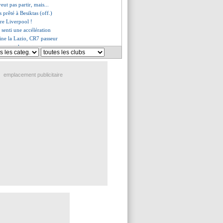
eut pas partir, mais...
s prêté à Besiktas (off.)
vre Liverpool !
a senti une accélération
ine la Lazio, CR7 passeur
ume totalement son test
 salue l'adaptation de Tuchel
s, les compos
, les compos
emplacement publicitaire
mes, les compos
les compos
St Etienne, les compos
 Angers (fini)
refuse la pression "CR7"
ictoire pour Arsenal !
quoi Fabinho ne joue pas
sen, ça coïnce sérieusement...
r, Lopetegui répond à Rivaldo
lide la piste Strootman
gers, les compos
 dans l'avion !
teur, mais City cale
vaise nouvelle pour Razza Camara
a prévenu Ramsey
épond à la rumeur Mariano
 montre gourmand