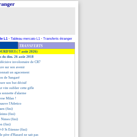
tranger
de L1
-
Tableau mercato L1
-
Transferts étranger
TRANSFERTS
OURD'HUI ( 7 août 2026)
es du dim. 26 août 2018
e décisive involontaire de CR7
sure sur son avenir
connait un agacement
tion de Sangaré
oure son but décisif
t vite oublier cette gifle
la sonnette d'alarme
erse Milan !
sauve l'Atletico
aen (fini)
eims (fini)
 Nimes (fini)
n (fini)
-0 St Etienne (fini)
, le père d'Hazard ne sait pas