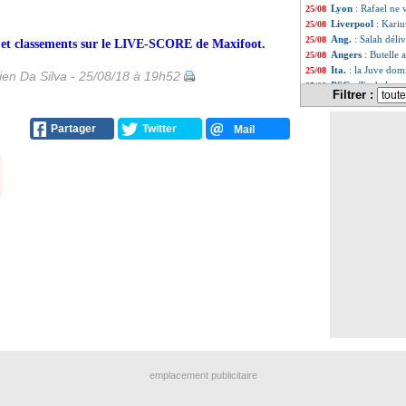
Lyon
: Rafael ne v
25/08
Liverpool
: Kariu
25/08
Ang.
: Salah déli
25/08
rs et classements sur le LIVE-SCORE de Maxifoot.
Angers
: Butelle 
25/08
Ita.
: la Juve dom
25/08
en Da Silva - 25/08/18 à 19h52
PSG
: Tuchel ass
25/08
Filtrer :
PSG
: Marquinhos
25/08
L1
: Amiens-Reim
25/08
Partager
Twitter
Mail
L1
: Nantes-Caen
25/08
L1
: Toulouse-Ni
25/08
L1
: Nice-Dijon, 
25/08
L1
: Montpellier-
25/08
L1
: Paris SG 3-1
25/08
Real
: Lopetegui 
25/08
Ang.
: première v
25/08
Liverpool
: pour
25/08
Tottenham
: Erik
25/08
Real
: Vinicius J
25/08
OM
: Sabatini va
25/08
L1
: Paris SG-An
25/08
PHOTO
: Bernat
25/08
Ang.
: Laporte bu
25/08
Guingamp
: mau
25/08
Arsenal
: Emery 
25/08
emplacement publicitaire
Lyon
: Séville r
25/08
PSG
: Bernat se
25/08