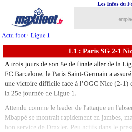
Les Infos du F
13/02
L1
: Lyon 1-2 Montpellier (fini)
emplac
13/02
Esp.
: le Barça cartonne avant le PSG 
>
Actu foot
Ligue 1
13/02
Ita.
: Milan chute à La Spezia !
L1 : Paris SG 2-1 Nic
13/02
Liverpool
: l'aveu de Klopp pour le tit
A trois jours de son 8e de finale aller de la 
13/02
Arsenal
: un grand espoir portugais ci
FC Barcelone, le Paris Saint-Germain a assuré 
une victoire difficile face à l’OGC Nice (2-1)
13/02
PSG
: Pochettino fait le point pour Ver
la 25e journée de Ligue 1.
13/02
L1
: le classement provisoire
Attendu comme le leader de l'attaque en l'abs
Mbappé se montrait rapidement en jambes, mais
13/02
L1
: Lens freiné à Reims
bon service de Draxler. Peu actifs dans le press