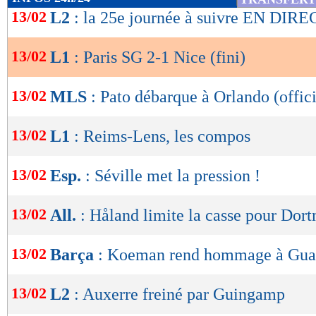
de
13/02
L2
: la 25e journée à suivre EN DIRE
retour des vestiaires. Un raté non sans consé
lecture
d’Adrian Ursea se réveillaient dans la foulée. 
13/02
L1
: Paris SG 2-1 Nice (fini)
OK
avoir frôlé le cadre, Rony Lopes profitait d’un
Marquinhos pour égaliser (1-1, 50e).
13/02
MLS
: Pato débarque à Orlando (offici
Entre des Parisiens désorganisés par le passag
13/02
L1
: Reims-Lens, les compos
qui retrouvaient de leur mordant, ce match de
France en titre tremblait sur un centre de Kama
13/02
Esp.
: Séville met la pression !
et surtout sur une reprise de Gouiri que Navas 
13/02
All.
: Håland limite la casse pour Dor
transversale ! Le PSG ripostait avec un tir d
Alors qu’ils semblaient au bord de la rupture, 
13/02
Barça
: Koeman rend hommage à Gua
finalement les devants sur une tête à bout por
13/02
L2
: Auxerre freiné par Guingamp
avant de vivre une fin de match plus sereine. 