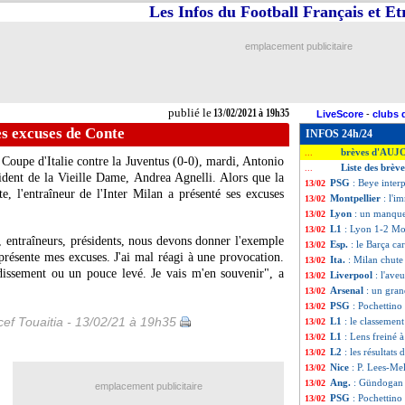
Les Infos du Football Français et E
emplacement publicitaire
publié le
13/02/2021 à 19h35
LiveScore
-
clubs 
les excuses de Conte
INFOS 24h/24
brèves d'AUJ
...
a Coupe d'Italie contre la Juventus (0-0), mardi, Antonio
Liste des brèv
...
ident de la Vieille Dame, Andrea Agnelli. Alors que la
PSG
: Beye inter
13/02
e, l'entraîneur de l'Inter Milan a présenté ses excuses
Montpellier
: l'i
13/02
Lyon
: un manque
13/02
L1
: Lyon 1-2 Mon
13/02
, entraîneurs, présidents, nous devons donner l'exemple
Esp.
: le Barça ca
13/02
 présente mes excuses. J'ai mal réagi à une provocation.
Ita.
: Milan chute
13/02
dissement ou un pouce levé. Je vais m'en souvenir", a
Liverpool
: l'ave
13/02
Arsenal
: un gran
13/02
PSG
: Pochettino 
13/02
ef Touaitia - 13/02/21 à 19h35
L1
: le classement
13/02
L1
: Lens freiné 
13/02
L2
: les résultats 
13/02
Nice
: P. Lees-Mel
13/02
Ang.
: Gündogan e
13/02
emplacement publicitaire
PSG
: Pochettino
13/02