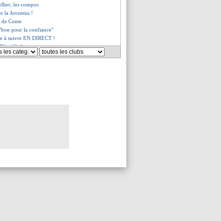
llier, les compos
re la Juventus !
s de Conte
"bon pour la confiance"
née à suivre EN DIRECT !
Nice (fini)
que à Orlando (officiel)
 les compos
 la pression !
te la casse pour Dortmund
rend hommage à Guardiola
iné par Guingamp
de de Madar
e, les compos
epart de l'avant
our Florenzi ?
renversé par Leicester !
ond aux critiques
a gardé de bons souvenirs
p protège Alisson
 Gattuso en grand danger ?
Lopetegui voit plus grand
ngations, Pioli optimiste
ond à Le Graët
ar, Di Meco ne panique pas
oeman avait été prévenu