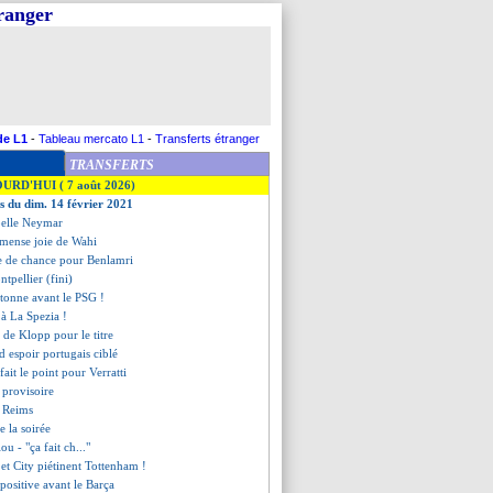
tranger
de L1
-
Tableau mercato L1
-
Transferts étranger
TRANSFERTS
OURD'HUI ( 7 août 2026)
es du dim. 14 février 2021
pelle Neymar
mmense joie de Wahi
 de chance pour Benlamri
tpellier (fini)
rtonne avant le PSG !
 à La Spezia !
u de Klopp pour le titre
d espoir portugais ciblé
fait le point pour Verratti
 provisoire
à Reims
de la soirée
ou - "ça fait ch..."
t City piétinent Tottenham !
 positive avant le Barça