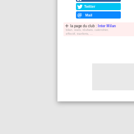
Twitter
Mail
la page du club :
Inter Milan
bilan, stats, réultats, calendrier,
effectif, tranferts, ...