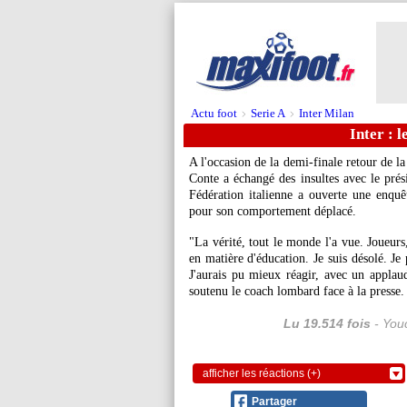
Actu foot
Serie A
Inter Milan
>
>
Inter : 
A l'occasion de la demi-finale retour de l
Conte a échangé des insultes avec le prés
Fédération italienne a ouverte une enquêt
pour son comportement déplacé.
"La vérité, tout le monde l'a vue. Joueurs
en matière d'éducation. Je suis désolé. Je
J'aurais pu mieux réagir, avec un applau
soutenu le coach lombard face à la presse.
Lu 19.514 fois
- Youc
afficher les réactions (+)
Partager