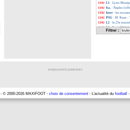
L1
: Lyon-Montpe
13/02
Ita.
: Naples s'off
13/02
Inter
: les excuse
13/02
PSG
: M. Kean - 
13/02
L2
: la 25e jour
13/02
L1
: Paris SG 2-1 
13/02
Filtrer :
MLS
: Pato débar
13/02
L1
: Reims-Lens,
13/02
Esp.
: Séville met
13/02
All.
: Håland limi
13/02
Barça
: Koeman 
13/02
L2
: Auxerre fre
13/02
PSG
: l'inquiétu
13/02
L1
: Paris SG-Nic
13/02
emplacement publicitaire
Esp.
: l'Atletico r
13/02
PSG
: un doute p
13/02
Ang.
: Liverpool 
13/02
Real
: Zidane rép
13/02
PSG
: Berchiche 
13/02
- © 2000-2026 MAXIFOOT -
choix de consentement
- L'actualité du
football
-
Liverpool
: Klop
13/02
Naples
: la Juve,
13/02
Séville
: Koundé, 
13/02
Milan
: les prolo
13/02
EdF
: Zidane rép
13/02
PSG
: sans Neym
13/02
Barça
: Pedri, K
13/02