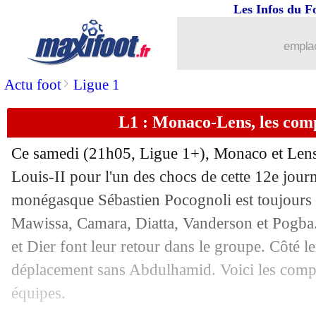
Les Infos du F
emplac
>
Actu foot
Ligue 1
L1 : Monaco-Lens, les com
Ce samedi (21h05, Ligue 1+), Monaco et Lens 
Louis-II pour l'un des chocs de cette 12e jour
monégasque Sébastien Pocognoli est toujours
Mawissa, Camara, Diatta, Vanderson et Pogba.
et Dier font leur retour dans le groupe. Côté le
déplacement sans Abdulhamid. Voici les comp
équipes.