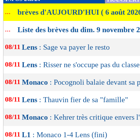
de
...
brèves d'AUJOURD'HUI ( 6 août 202
lecture
OK
...
Liste des brèves du dim. 9 novembre 
08/11
Lens
: Sage va payer le resto
08/11
Lens
: Risser ne s'occupe pas du class
08/11
Monaco
: Pocognoli balaie devant sa 
08/11
Lens
: Thauvin fier de sa "famille"
08/11
Monaco
: Kehrer très critique envers l
08/11
L1
: Monaco 1-4 Lens (fini)