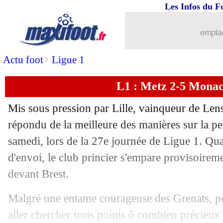
Les Infos du F
30/03
Lyon
: les regrets de Tolisso
emplac
30/03
Lyon
: Henrique pense déjà à Valenci
>
Actu foot
Ligue 1
30/03
Esp.
: le Barça gagne avant d'aller au 
L1 : Metz 2-5 Monaco
30/03
Ang.
: Man Utd accroché, la C1 s'éloi
Mis sous pression par Lille, vainqueur de Le
30/03
L1
: Lyon 1-1 Reims (fini)
répondu de la meilleure des manières sur la p
samedi, lors de la 27e journée de Ligue 1. Qu
30/03
Ita.
: quatre à la suite pour Milan
d'envoi, le club princier s'empare provisoirem
devant Brest.
30/03
Chelsea
: les mots forts de Palmer
Malgré une entame courageuse des Grenats, po
30/03
Monaco
: une première depuis plus de
aller chercher trois points ô combien précieux