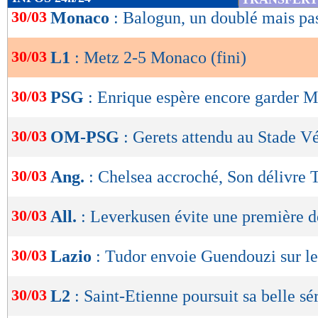
de
30/03
Monaco
: Balogun, un doublé mais pas 
Brouillons techniquement et terriblement friab
lecture
Lorrains ont failli encaisser un quatrième but a
30/03
L1
: Metz 2-5 Monaco (fini)
OK
heureusement pour eux, Ben Yedder a dévissé 
Rebelote après le passage aux vestiaires, lorsq
30/03
PSG
: Enrique espère encore garder 
proche du but contre son camp… Les vagues 
30/03
OM-PSG
: Gerets attendu au Stade 
enchaînées, et les hommes de Laszlo Bölöni n'o
la solution. Que ce soit devant ou derrière.
30/03
Ang.
: Chelsea accroché, Son délivre
"Mouillez le maillot, mouillez le maillot !", on
30/03
All.
: Leverkusen évite une première dé
messins pour tenter de faire réagir leurs joueu
des rares fulgurances de Mikautadze, toujours 
30/03
Lazio
: Tudor envoie Guendouzi sur l
servi. Et la défense monégasque ne lui a fait a
en revanche été très généreux avec une tentati
30/03
L2
: Saint-Etienne poursuit sa belle sé
surface : Balogun a bien suivi, et il l'a puni (