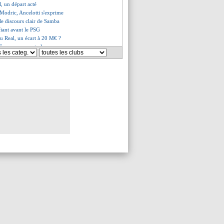
l, un départ acté
e Modric, Ancelotti s'exprime
, le discours clair de Samba
fiant avant le PSG
au Real, un écart à 20 M€ ?
Fonseca en veut plus
ait confirmé pour Barcola
im, le prix à payer connu
hilavert persiste...
ag ignore les rumeurs
mage de Sampaoli à Payet
olémique pour 3 joueurs ?
nso penserait déjà au Real
ait piquer Wahi
es du ven. 29 mars 2024
es du jeu. 28 mars 2024