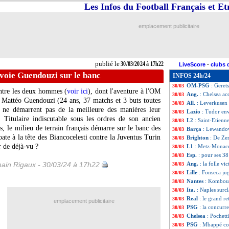
Les Infos du Football Français et E
Ang.
: Diaby bril
30/03
All.
: Dortmund re
30/03
L1
: Lyon-Reims,
30/03
emplacement publicitaire
Ita.
: la Lazio de 
30/03
Hol.
: le PSV n'es
30/03
Metz
: A. Oukidja
30/03
Monaco
: Balogu
30/03
publié le
30/03/2024 à 17h22
LiveScore
-
clubs 
L1
: Metz 2-5 Mo
30/03
voie Guendouzi sur le banc
INFOS 24h/24
PSG
: Enrique e
30/03
OM-PSG
: Geret
30/03
entre les deux hommes (
voir ici
), dont l'aventure à l'OM
Ang.
: Chelsea a
30/03
t Mattéo
Guendouzi
(24 ans, 37 matchs et 3 buts toutes
All.
: Leverkusen 
30/03
) ne démarrent pas de la meilleure des manières leur
Lazio
: Tudor en
30/03
 Titulaire indiscutable sous les ordres de son ancien
L2
: Saint-Etienne
30/03
, le milieu de terrain français démarre sur le banc des
Barça
: Lewandow
30/03
te à la tête des Biancocelesti contre la Juventus Turin
Brighton
: De Zer
30/03
 de déjà-vu ?
L1
: Metz-Monaco
30/03
Esp.
: pour ses 38
30/03
ain Rigaux - 30/03/24 à 17h22
Ang.
: la folle vi
30/03
Lille
: Fonseca ju
30/03
Nantes
: Komboua
30/03
Ita.
: Naples surcl
30/03
Real
: le grand r
30/03
emplacement publicitaire
PSG
: la concurr
30/03
Chelsea
: Pochett
30/03
PSG
: Mbappé co
30/03