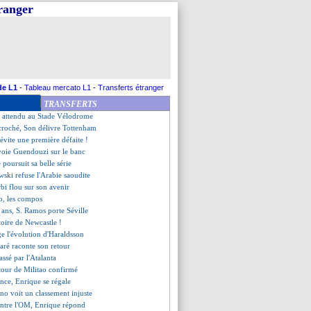
tranger
le, Aston Villa repasse 4e
mporte le Klassiker !
 les compos
Tudor s'offre la Juve !
t plus invaincu en Eredivisie
 - "je fais n'importe quoi"
n, un doublé mais pas de joie...
de L1
-
Tableau mercato L1
-
Transferts étranger
naco (fini)
TRANSFERTS
spère encore garder Mbappé
s attendu au Stade Vélodrome
ccroché, Son délivre Tottenham
évite une première défaite !
voie Guendouzi sur le banc
 poursuit sa belle série
ski refuse l'Arabie saoudite
bi flou sur son avenir
, les compos
 ans, S. Ramos porte Séville
ctoire de Newcastle !
ge l'évolution d'Haraldsson
ré raconte son retour
assé par l'Atalanta
etour de Militao confirmé
ence, Enrique se régale
ino voit un classement injuste
ntre l'OM, Enrique répond