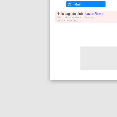
Mail
la page du club :
Lazio Rome
bilan, stats, réultats, calendrier,
effectif, tranferts, ...