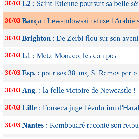
de
30/03
L2
: Saint-Etienne poursuit sa belle sé
lecture
30/03
Barça
: Lewandowski refuse l'Arabie 
OK
30/03
Brighton
: De Zerbi flou sur son aveni
30/03
L1
: Metz-Monaco, les compos
30/03
Esp.
: pour ses 38 ans, S. Ramos porte 
30/03
Ang.
: la folle victoire de Newcastle !
30/03
Lille
: Fonseca juge l'évolution d'Hara
30/03
Nantes
: Kombouaré raconte son retou