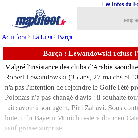
30/03
Monaco
: une première depuis plus de
Les Infos du F
30/03
L2
: le classement provisoire
emplac
>
>
Actu foot
La Liga
Barça
30/03
L2
: tous les résultats
Barça : Lewandowski refuse l
30/03
Ang.
: Diaby brille, Aston Villa repass
Malgré l'insistance des clubs d'Arabie saoudite
30/03
All.
: Dortmund remporte le Klassiker 
Robert
Lewandowski
(35 ans, 27 matchs et 13
n'a pas l'intention de rejoindre le Golfe l'été p
30/03
L1
: Lyon-Reims, les compos
Polonais n'a pas changé d'avis : il souhaite touj
30/03
Ita.
: la Lazio de Tudor s'offre la Juve 
fait savoir à son agent, Pini Zahavi. Sous cont
buteur du Bayern Munich restera donc en Cata
30/03
Hol.
: le PSV n'est plus invaincu en Er
sauf grosse surprise.