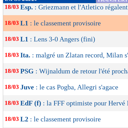
de
18/03
Esp.
: Griezmann et l'Atletico régalent
lecture
18/03
L1
: le classement provisoire
OK
18/03
L1
: Lens 3-0 Angers (fini)
18/03
Ita.
: malgré un Zlatan record, Milan s
18/03
PSG
: Wijnaldum de retour l'été proch
Lu 12.923 fois
- Romain Rigaux -
18/03
Juve
: le cas Pogba, Allegri s'agace
18/03
EdF (f)
: la FFF optimiste pour Hervé
18/03
L2
: le classement provisoire