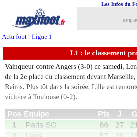
Les Infos du F
emplac
>
Actu foot
Ligue 1
L1 : le classement pr
Vainqueur contre Angers (3-0) ce samedi, Len
Pos
Equipe
Pts
J
G
N
P
Bp
Bc
Di
de la 2e place du classement devant Marseille
1
Paris SG
66
27
21
3
3
68
26
+
Reims. Plus tôt dans la soirée, Lille est remont
2
Lens
57
28
16
9
3
47
21
+
3
Marseille
56
27
17
5
5
51
27
+
victoire à Toulouse (0-2).
4
Monaco
51
27
15
6
6
55
37
+
5
Lille
49
28
14
7
7
51
36
+
6
Rennes
47
27
14
5
8
45
29
+
7
Nice
43
27
11
10
6
36
24
+
8
Reims
43
27
10
13
4
35
26
+