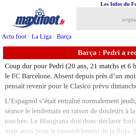
Les Infos du F
18/03
PSG
: Mbappé fait progresser Nuno 
emplac
18/03
L1
: Toulouse-Lille, les compos
>
>
Actu foot
La Liga
Barça
18/03
Liverpool
: des envies d'ailleurs pour 
Barça : Pedri a re
18/03
Real
: Ancelotti évoque son avenir
Coup dur pour Pedri (20 ans, 21 matchs et 6 bu
18/03
Nantes
: des joueurs "au bout du roule
le FC Barcelone. Absent depuis près d’un mois,
pensait revenir pour le Clasico prévu dimanch
18/03
PSG
: de nombreux absents contre Re
L’Espagnol s’était entraîné normalement jeudi
18/03
Real
: prolongation pour Camavinga ?
séance le lendemain en raison de douleurs à la 
touchée. Le Blaugrana doit donc déclarer forfa
18/03
PSG
: Rothen pour secouer les joueurs
mais aussi pour le rassemblement de la Roja. S