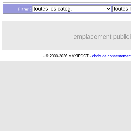
...
Liste des brèves du jeu. 16 mars 2023
Filtrer :
emplacement publici
- © 2000-2026 MAXIFOOT -
choix de consentemen