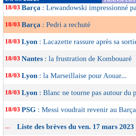
de
18/03
Barça
: Lewandowski impressionné p
lecture
18/03
Barça
: Pedri a rechuté
OK
18/03
Lyon
: Lacazette rassure après sa sorti
18/03
Nantes
: la frustration de Kombouaré
18/03
Lyon
: la Marseillaise pour Aouar...
18/03
Lyon
: Blanc ne tourne pas autour du 
18/03
PSG
: Messi voudrait revenir au Barça
...
Liste des brèves du ven. 17 mars 2023