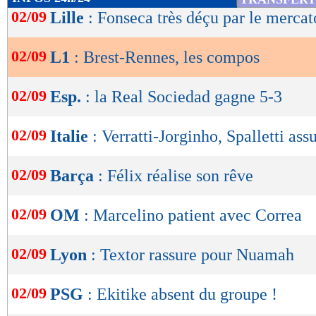
1,33
1,67 -
de
02/09
Lille
: Fonseca très déçu par le mercat
statistiques toutes compétitions con
lecture
Lu 4.360 fois
- Youcef Touaitia 
02/09
L1
: Brest-Rennes, les compos
OK
02/09
Esp.
: la Real Sociedad gagne 5-3
02/09
Italie
: Verratti-Jorginho, Spalletti as
02/09
Barça
: Félix réalise son rêve
02/09
OM
: Marcelino patient avec Correa
02/09
Lyon
: Textor rassure pour Nuamah
02/09
PSG
: Ekitike absent du groupe !