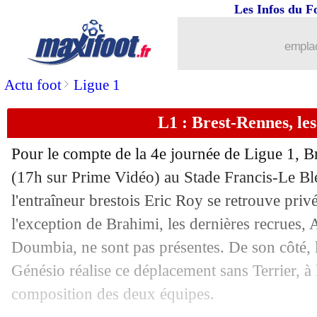
Les Infos du F
02/09
Bordeaux
: "honte", Barbet détruit so
emplac
02/09
Brest
: Roy content d'avoir muselé Re
>
Actu foot
Ligue 1
02/09
Rennes
: Blas veut apporter l'éclair da
L1 : Brest-Rennes, le
02/09
Rennes
: Santamaria secoue ses attaqu
Pour le compte de la 4e journée de Ligue 1, B
02/09
Brest
: la déception de Magnetti
(17h sur Prime Vidéo) au Stade Francis-Le Blé
l'entraîneur brestois Eric Roy se retrouve priv
02/09
Reims
: Zeneli file en Turquie (officie
l'exception de Brahimi, les dernières recrues,
Doumbia, ne sont pas présentes. De son côté,
02/09
L1
: Brest 0-0 Rennes (fini)
Génésio réalise ce déplacement sans Terrier, à l
composition des deux équipes.
02/09
Tottenham
: Lloris a discuté avec Nice