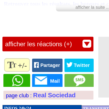
Retrouvez tous les résultats, les buteurs et
02/09
Ang.
: Chelsea surpris par Nottingham
afficher la suite ..
SCORE de Maxifoot.
02/09
Ang.
: un Haaland record, City bat Fu
Lu 8.151 fois
- Youcef Touaitia 
02/09
Ang.
: Tottenham s'amuse contre Burn
afficher les réactions (+)
02/09
All.
: l'irrésistible Leverkusen enchaîn
02/09
Naples
: Spalletti n'a aucun regret
T
+/-
T
Partager
Twitter
02/09
L2
: Auxerre refroidit Bordeaux
Règlez la
taille du
Mail
texte
02/09
Divers
: décès de Salif Keita
pour
Real Sociedad
page club :
l'adapter
02/09
Lille
: Fonseca très déçu par le mercat
à vos
préférences
INFOS 24h/24
TRANSFERT