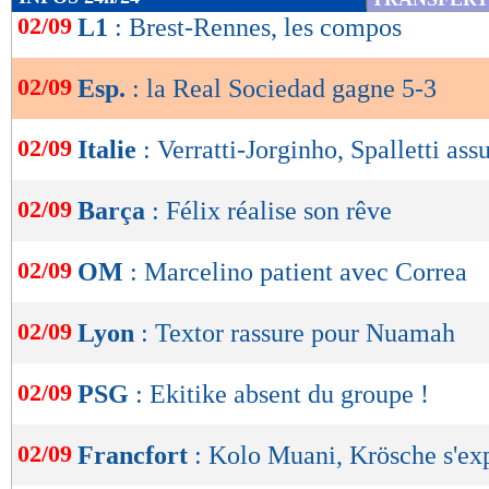
de
02/09
L1
: Brest-Rennes, les compos
lecture
02/09
Esp.
: la Real Sociedad gagne 5-3
OK
02/09
Italie
: Verratti-Jorginho, Spalletti as
02/09
Barça
: Félix réalise son rêve
02/09
OM
: Marcelino patient avec Correa
02/09
Lyon
: Textor rassure pour Nuamah
02/09
PSG
: Ekitike absent du groupe !
02/09
Francfort
: Kolo Muani, Krösche s'ex