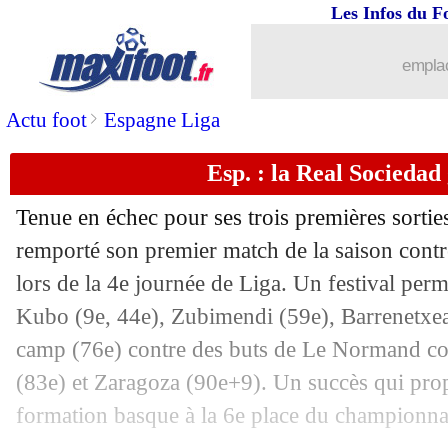
Les Infos du F
02/09
Brest
: Roy content d'avoir muselé Re
emplac
02/09
Rennes
: Blas veut apporter l'éclair da
>
Actu foot
Espagne Liga
02/09
Rennes
: Santamaria secoue ses attaqu
Esp. : la Real Sociedad
02/09
Brest
: la déception de Magnetti
Tenue en échec pour ses trois premières sortie
02/09
Reims
: Zeneli file en Turquie (officie
remporté son premier match de la saison contr
lors de la 4e journée de Liga. Un festival perm
02/09
L1
: Brest 0-0 Rennes (fini)
Kubo (9e, 44e), Zubimendi (59e), Barrenetxea
camp (76e) contre des buts de Le Normand co
02/09
Tottenham
: Lloris a discuté avec Nice
(83e) et Zaragoza (90e+9). Un succès qui pro
formation basque à la 6e place du championna
02/09
Esp.
: Bellingham sauve encore le Rea