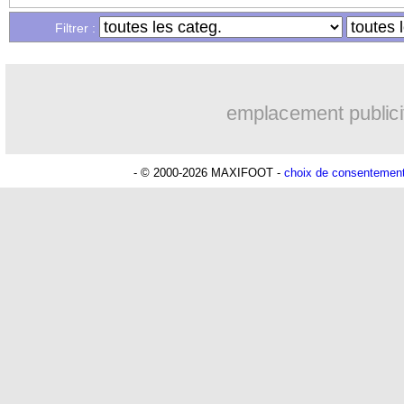
02/09
PSG
: Ramos remplaçant ? Enrique ca
Filtrer :
02/09
Real
: pas de numéro 9, première hist
emplacement publici
02/09
PSG
: Barcola sera présent contre Lyo
02/09
PSG
: Enrique juge l'apport de Kolo 
- © 2000-2026 MAXIFOOT -
choix de consentemen
02/09
PSG
: le mercato, Enrique sur un nuag
02/09
Lyon
: en danger ? Blanc comprend
02/09
Barça
: Laporta pense avoir contenté 
02/09
OM
: Clauss n'arrive pas à l'expliquer