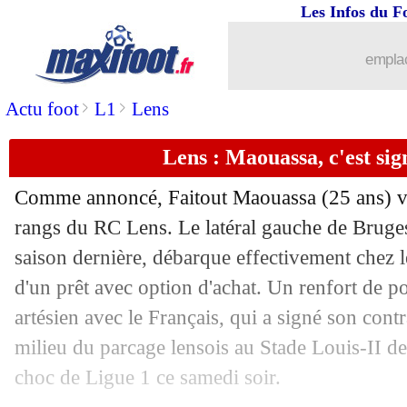
Les Infos du F
...
Liste des brèves du dim. 3 septembre 
emplac
02/09
Man City
: Haaland désolé pour Fulh
>
>
Actu foot
L1
Lens
02/09
PSG
: Wijnaldum file à Al Ettifaq ! (of
Lens : Maouassa, c'est sign
02/09
Al Ittihad
: Sergio Ramos avec Benze
Comme annoncé, Faitout Maouassa (25 ans) vie
02/09
Lens
: la stat' qui fait mal...
rangs du RC Lens. Le latéral gauche de Bruges,
saison dernière, débarque effectivement chez 
02/09
Lens
: Haise voit "des motifs d'inquié
d'un prêt avec option d'achat. Un renfort de p
artésien avec le Français, qui a signé son contra
02/09
Lens
: Fulgini ne cède pas à la paniqu
milieu du parcage lensois au Stade Louis-II d
choc de Ligue 1 ce samedi soir.
02/09
Monaco
: Köhn savoure le clean sheet