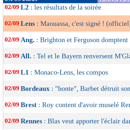
de
02/09
L2
: les résultats de la soirée
lecture
02/09
Lens
: Maouassa, c'est signé ! (officiel
OK
02/09
Ang.
: Brighton et Ferguson domptent
02/09
All.
: Tel et le Bayern renversent M'G
02/09
L1
: Monaco-Lens, les compos
02/09
Bordeaux
: "honte", Barbet détruit so
02/09
Brest
: Roy content d'avoir muselé Re
02/09
Rennes
: Blas veut apporter l'éclair da