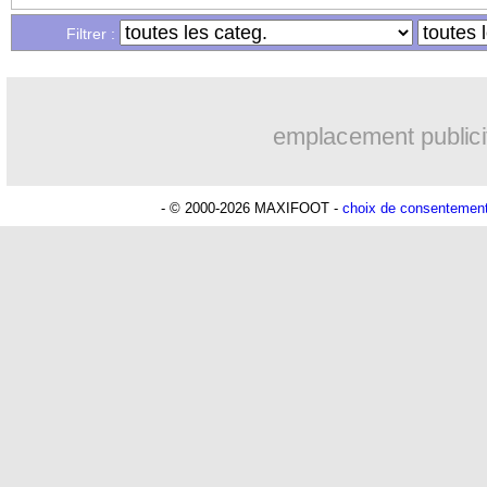
Filtrer :
16h59
OM
: accord trouvé avec Man City po
16h53
OM
: Medina vers Leverkusen pour 
emplacement publici
16h45
Uruguay
: Forlan nommé sélectionneu
- © 2000-2026 MAXIFOOT -
choix de consentemen
16h34
Séville
: Juanlu signe à Bournemouth (
16h04
Real
: Diomandé pour 140 M€ ! (offic
15h50
Man City
: Rodri préfère le Barça au 
15h40
Rennes
: Aït Boudlal veut rejoindre 
15h18
Aston Villa
: Liverpool cible aussi K