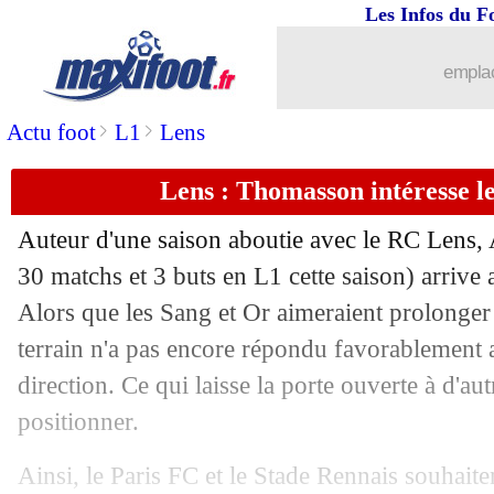
Les Infos du F
emplac
>
>
Actu foot
L1
Lens
Lens : Thomasson intéresse l
Auteur d'une saison aboutie avec le RC Lens,
30 matchs et 3 buts en L1 cette saison) arrive 
Alors que les Sang et Or aimeraient prolonger l
terrain n'a pas encore répondu favorablement a
direction. Ce qui laisse la porte ouverte à d'au
positionner.
Ainsi, le Paris FC et le Stade Rennais souhaiten