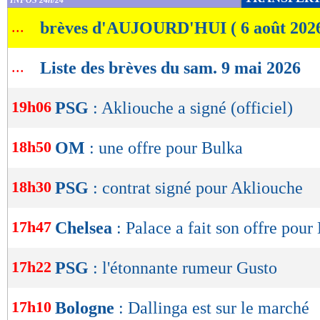
INFOS 24h/24
de
...
brèves d'AUJOURD'HUI ( 6 août 202
lecture
OK
...
Liste des brèves du sam. 9 mai 2026
19h06
PSG
: Akliouche a signé (officiel)
18h50
OM
: une offre pour Bulka
18h30
PSG
: contrat signé pour Akliouche
17h47
Chelsea
: Palace a fait son offre pour
17h22
PSG
: l'étonnante rumeur Gusto
17h10
Bologne
: Dallinga est sur le marché