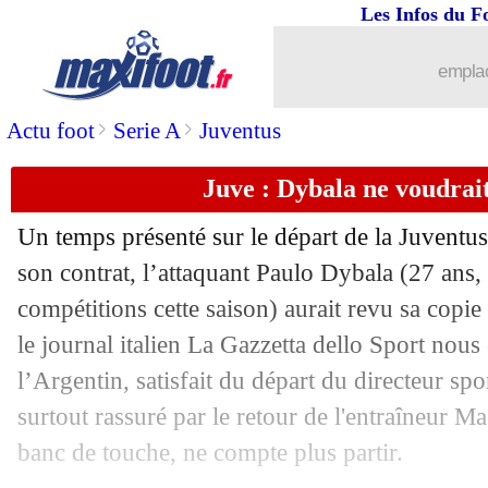
Les Infos du F
emplac
>
>
Actu foot
Serie A
Juventus
Juve : Dybala ne voudrait
Un temps présenté sur le départ de la Juventus 
...
brèves d'AUJOURD'HUI ( 9 août 202
son contrat, l’attaquant Paulo Dybala (27 ans,
compétitions cette saison) aurait revu sa copie
...
Liste des brèves du lun. 7 juin 2021
le journal italien La Gazzetta dello Sport nou
l’Argentin, satisfait du départ du directeur spo
06/06
Euro (Espoirs)
: l'Allemagne sacrée !
surtout rassuré par le retour de l'entraîneur Ma
banc de touche, ne compte plus partir.
06/06
OM
: comment Eyraud a convaincu 