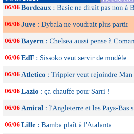
de
06/06
Bordeaux
: Basic ne dirait pas non à 
lecture
06/06
Juve
: Dybala ne voudrait plus partir
OK
06/06
Bayern
: Chelsea aussi pense à Coma
06/06
EdF
: Sissoko veut servir de modèle
06/06
Atletico
: Trippier veut rejoindre Man
06/06
Lazio
: ça chauffe pour Sarri !
06/06
Amical
: l'Angleterre et les Pays-Bas 
06/06
Lille
: Bamba plaît à l'Atalanta