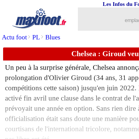
Les Infos du F
06/06
ASSE
: l'Olympiakos veut Bouanga
emplac
06/06
Valence
: Guedes a des pistes
>
>
Actu foot
PL
Blues
06/06
Allemagne
: Goretzka forfait contre l
Chelsea : Giroud veu
06/06
EdF
: Pogba se propose pour les penal
Un peu à la surprise générale, Chelsea annonça
prolongation d'Olivier Giroud (34 ans, 31 appa
06/06
OM
: un latéral uruguayen sur les tabl
compétitions cette saison) jusqu'en juin 2022.
06/06
activé fin avril une clause dans le contrat de l'
Real
: les calendriers, Varane en a ras-
prévoyait une année en option. Sans rien dire 
06/06
EdF
: la "meilleure attaque", Pogba se
officialisation était sans doute une manière po
courtisans de l'international tricolore, notamme
06/06
EdF
: A. Griezmann - "le tireur n°1, ma