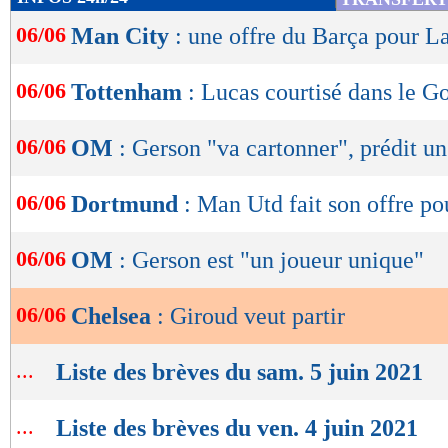
de
06/06
Man City
: une offre du Barça pour L
lecture
OK
06/06
Tottenham
: Lucas courtisé dans le G
06/06
OM
: Gerson "va cartonner", prédit un
06/06
Dortmund
: Man Utd fait son offre po
06/06
OM
: Gerson est "un joueur unique"
06/06
Chelsea
: Giroud veut partir
...
Liste des brèves du sam. 5 juin 2021
...
Liste des brèves du ven. 4 juin 2021