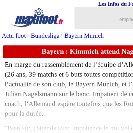
Les Infos du F
emplac
>
>
Actu foot
Bundesliga
Bayern Munich
Bayern : Kimmich attend Nage
En marge du rassemblement de l’équipe d’A
(26 ans, 39 matchs et 6 buts toutes compétitio
l’actualité de son club, le Bayern Munich, et l’
Julian Nagelsmann sur le banc. Impatient de 
coach, l’Allemand espère toutefois que les Ro
pour la durée.
"Bien sûr, j'attends avec impatience le nouvel