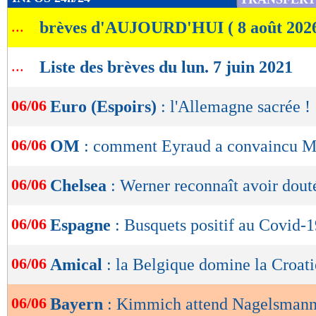
de
...
brèves d'AUJOURD'HUI ( 8 août 202
lecture
OK
...
Liste des brèves du lun. 7 juin 2021
06/06
Euro (Espoirs)
: l'Allemagne sacrée !
06/06
OM
: comment Eyraud a convaincu 
06/06
Chelsea
: Werner reconnaît avoir dout
06/06
Espagne
: Busquets positif au Covid-1
06/06
Amical
: la Belgique domine la Croati
06/06
Bayern
: Kimmich attend Nagelsmann,