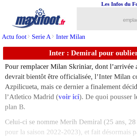
Les Infos du F
04/07
OM
: Sanchez a rendu sa maison...
emplac
04/07
Barça
: Güler à un pas du Real !
>
>
Actu foot
Serie A
Inter Milan
04/07
LEC
: Osasuna exclu ! (officiel)
Inter : Demiral pour oublier
04/07
Man Utd
: Mount dit adieu à Chelsea
Pour remplacer Milan Skriniar, dont l’arrivée
04/07
Lyon
: départ imminent pour T. Mende
devrait bientôt être officialisée, l’Inter Milan 
Azpilicueta, mais ce dernier a finalement déci
04/07
Inter
: Frattesi arrive pour 25 M€
l’Atletico Madrid (
voir ici
). De quoi pousser l
plan B.
04/07
PSG
: enfin un accord avec Galtier !
Celui-ci se nomme Merih
Demiral
(25 ans, 28 
04/07
Brésil
: un nouveau sélectionneur inté
pour la saison 2022-2023), et fait désormais pa