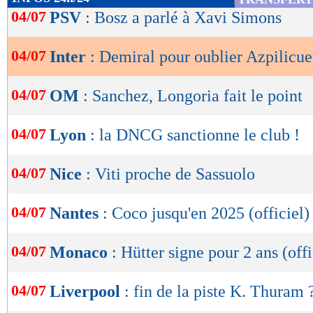
de
04/07
PSV
: Bosz a parlé à Xavi Simons
lecture
04/07
Inter
: Demiral pour oublier Azpilicue
OK
04/07
OM
: Sanchez, Longoria fait le point
04/07
Lyon
: la DNCG sanctionne le club !
04/07
Nice
: Viti proche de Sassuolo
04/07
Nantes
: Coco jusqu'en 2025 (officiel)
04/07
Monaco
: Hütter signe pour 2 ans (offi
04/07
Liverpool
: fin de la piste K. Thuram 