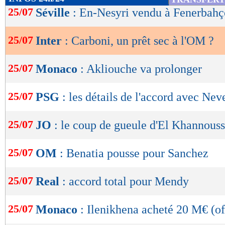
de
25/07
Séville
: En-Nesyri vendu à Fenerbahçe
lecture
25/07
Inter
: Carboni, un prêt sec à l'OM ?
OK
25/07
Monaco
: Akliouche va prolonger
25/07
PSG
: les détails de l'accord avec Nev
25/07
JO
: le coup de gueule d'El Khannouss
25/07
OM
: Benatia pousse pour Sanchez
25/07
Real
: accord total pour Mendy
25/07
Monaco
: Ilenikhena acheté 20 M€ (of