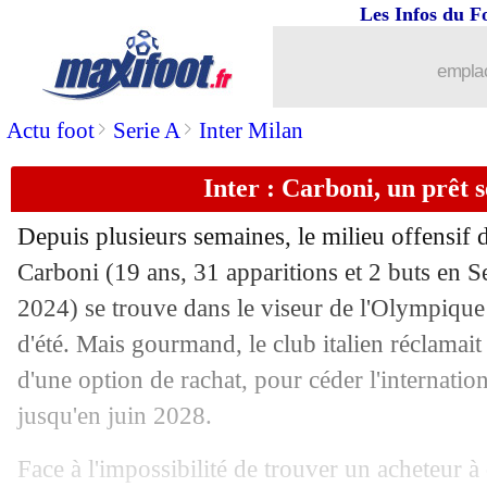
Les Infos du F
25/07
Nice
: Todibo a bien recalé West Ham
emplac
25/07
Barça
: Flick, son message pour Fati
>
>
Actu foot
Serie A
Inter Milan
25/07
Betis
: Ounas pour remplacer Fekir ?
Inter : Carboni, un prêt 
25/07
Lens
: mauvaise nouvelle pour Sperts
Depuis plusieurs semaines, le milieu offensif d
25/07
Strasbourg
: Rosenior nouveau coach (
Carboni
(19 ans, 31 apparitions et 2 buts en S
2024) se trouve dans le viseur de l'Olympique
25/07
Juve
: Huijsen va filer à Bournemouth
d'été. Mais gourmand, le club italien réclamait
d'une option de rachat, pour céder l'internation
25/07
Barça
: les finances, Laporta rassure
jusqu'en juin 2028.
25/07
OM
: Clauss passe sa visite médicale 
Face à l'impossibilité de trouver un acheteur à 