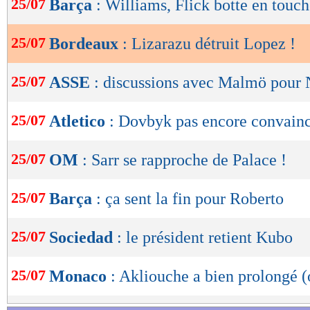
25/07
Barça
: Williams, Flick botte en touc
Lu 44.065 fois
- Damien Da Silva 
de
lecture
25/07
Bordeaux
: Lizarazu détruit Lopez !
OK
25/07
ASSE
: discussions avec Malmö pour 
25/07
Atletico
: Dovbyk pas encore convain
25/07
OM
: Sarr se rapproche de Palace !
25/07
Barça
: ça sent la fin pour Roberto
25/07
Sociedad
: le président retient Kubo
25/07
Monaco
: Akliouche a bien prolongé (o