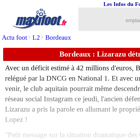
25/07
JO (f)
: France 3-2 Colombie (fini)
Les Infos du F
25/07
Dortmund
: la Juve discute avec Ade
emplac
25/07
OM
: le message d'au revoir de Clauss
>
>
Actu foot
L2
Bordeaux
Bordeaux : Lizarazu détr
25/07
PSG
: Neves, ça sent (très) bon
Avec un déficit estimé à 42 millions d'euros, 
25/07
Euro (U19)
: les Bleuets sont en finale
relégué par la DNCG en National 1. Et avec un
venir, le club aquitain pourrait même descendr
25/07
Strasbourg
: G. Doué, affaire conclue
réseau social Instagram ce jeudi, l'ancien défe
25/07
Monaco
: El Aynaoui, transfert annulé
Lizarazu a pris la parole en allumant le propr
Lopez !
25/07
OM
: Carboni, c'est pour bientôt ?
"Petit message sur la situation dramatique de