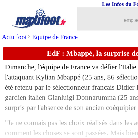
16/11
Lyon
: comme un malaise avec Labrun
Les Infos du F
16/11
EdF
: Konaté ne doute pas de Thuram
emplac
16/11
Leverkusen
: deux cadors favoris pou
>
Actu foot
Equipe de France
EdF : Mbappé, la surprise
16/11
EdF
: son récent bilan, le rappel de 
Dimanche, l'équipe de France va défier l'Itali
16/11
PSG
: Dembélé a déjà fixé sa retraite
l'attaquant Kylian Mbappé (25 ans, 86 sélection
été retenu par le sélectionneur français Didie
16/11
EdF
: les surprises Koné et Nkunku ?
gardien italien Gianluigi Donnarumma (25 ans,
16/11
EdF
: Konaté refuse de parler de régre
surpris par l'absence de son ancien coéquipier
"Je ne connais pas les choix réalisés dans les a
16/11
Lyon
: Textor envoie une pique à Lab
comment les choses se sont passées. Mais bien 