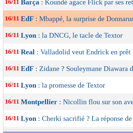
16/11
Barça
: Koundé agace Flick par ses re
de
lecture
16/11
EdF
: Mbappé, la surprise de Donna
OK
16/11
Lyon
: la DNCG, le tacle de Textor
16/11
Real
: Valladolid veut Endrick en prêt
16/11
EdF
: Zidane ? Souleymane Diawara d
16/11
Lyon
: la promesse de Textor
16/11
Montpellier
: Nicollin flou sur son av
16/11
Lyon
: Cherki sacrifié ? La réponse de